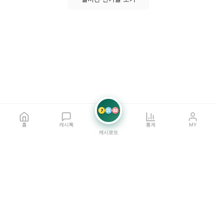
7
21
42
홈
캐시톡
통계
MY
캐시로또