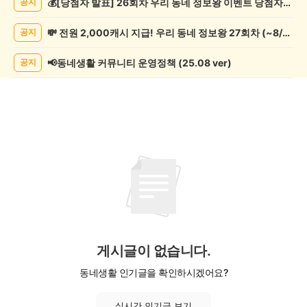
💰[당첨자 발표] 26회차 우리 동네 정보왕 이벤트 당첨자를 발표합니다!
공지
문/
과
💸 전원 2,000캐시 지급! 우리 동네 정보왕 27회차 (~8/10)
공지
학
게
시
📢동네생활 커뮤니티 운영정책 (25.08 ver)
공지
글
목
록
게시글이 없습니다.
동네생활 인기글을 확인하시겠어요?
실시간 인기글 보기