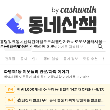
홈
팀워크
동네산책
런마일
모두의챌린지
캐시로또
보험
캐시딜
홈
동네 생활
주변 산책
산책 기록
화명제1동
전체글
공지
인기
동네 일상
동네 정보
맛집 추천
분실
화명제1동
이웃들의
인문/과학
이야기
화명제1동
이웃들이 직접 올린
인문/과학
이야기를 모아봐요
화
전원 1,000캐시! 🥳 우리 동네 썰전 14회차 OPEN (~8/17)
공지
명
제
1
💰[당첨자 발표] 우리 동네 썰전 13회차 당첨자를 발표합니다!
공지
동
인