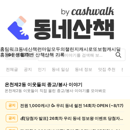
홈
팀워크
동네산책
런마일
모두의챌린지
캐시로또
보험
캐시딜
홈
동네 생활
주변 산책
산책 기록
온천제2동
전체글
공지
인기
동네 일상
동네 정보
맛집 추천
분실
온천제2동
이웃들의
종교/봉사
이야기
온천제2동
이웃들이 직접 올린
종교/봉사
이야기를 모아봐요
온
전원 1,000캐시! 🥳 우리 동네 썰전 14회차 OPEN (~8/17)
공지
천
제
2
💰[당첨자 발표] 26회차 우리 동네 정보왕 이벤트 당첨자를 발표합니다!
공지
동
종