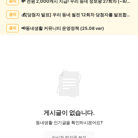
💸 전원 2,000캐시 지급! 우리 동네 정보왕 27회차 (~8/10)
공지
교/
봉
💰[당첨자 발표] 우리 동네 썰전 12회차 당첨자를 발표합니다!
공지
사
게
시
📢동네생활 커뮤니티 운영정책 (25.08 ver)
공지
글
목
록
게시글이 없습니다.
동네생활 인기글을 확인하시겠어요?
실시간 인기글 보기