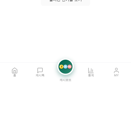
7
21
42
홈
캐시톡
통계
MY
캐시로또