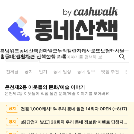
홈
팀워크
동네산책
런마일
모두의챌린지
캐시로또
보험
캐시딜
홈
동네 생활
주변 산책
산책 기록
온천제2동
전체글
공지
인기
동네 일상
동네 정보
맛집 추천
분실
온천제2동
이웃들의
문화/예술
이야기
온천제2동
이웃들이 직접 올린
문화/예술
이야기를 모아봐요
온
전원 1,000캐시! 🥳 우리 동네 썰전 14회차 OPEN (~8/17)
공지
천
제
2
💰[당첨자 발표] 26회차 우리 동네 정보왕 이벤트 당첨자를 발표합니다!
공지
동
문