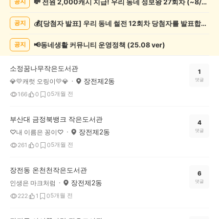
💸 전원 2,000캐시 지급! 우리 동네 정보왕 27회차 (~8/10)
공지
화/
예
💰[당첨자 발표] 우리 동네 썰전 12회차 당첨자를 발표합니다!
공지
술
게
시
📢동네생활 커뮤니티 운영정책 (25.08 ver)
공지
글
목
소정꿈나무작은도서관
록
1
장전제2동
댓글
💎💛캐럿 오링이💛💎
5개월 전
166
0
0
부산대 금정북뱅크 작은도서관
4
장전제2동
댓글
♡내 이름은 꽁이♡
5개월 전
261
0
0
장전동 온천천작은도서관
6
장전제2동
댓글
인생은 마크처럼
5개월 전
222
1
0