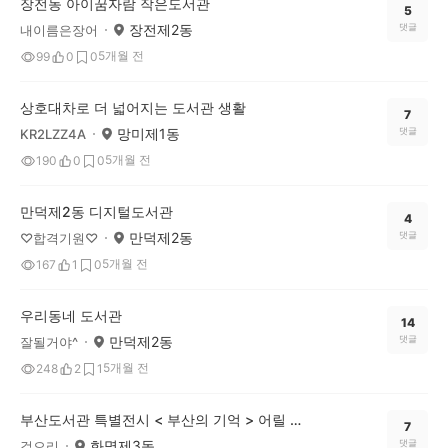
장전동 아이꿈자람 작은도서관
5
장전제2동
댓글
내이름은장어
5개월 전
99
0
0
상호대차로 더 넓어지는 도서관 생활
7
망미제1동
댓글
KR2LZZ4A
5개월 전
190
0
0
만덕제2동 디지털도서관
4
만덕제2동
댓글
♡합격기원♡
5개월 전
167
1
0
우리동네 도서관
14
만덕제2동
댓글
잘될거야^
5개월 전
248
2
1
부산도서관 특별전시 < 부산의 기억 > 어릴 때 기억이 새록새록^^
7
화명제3동
댓글
걸으리