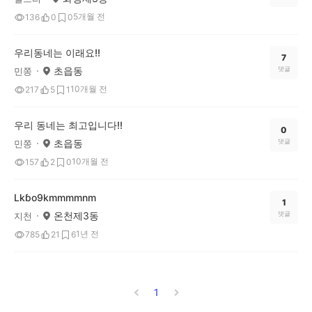
5개월 전
136
0
0
우리동네는 이래요!!
7
초읍동
댓글
민쫑
10개월 전
217
5
1
우리 동네는 최고입니다!!
0
초읍동
댓글
민쫑
10개월 전
157
2
0
Lkɓo9kmmmmnm
1
온천제3동
댓글
지천
1년 전
785
21
6
1