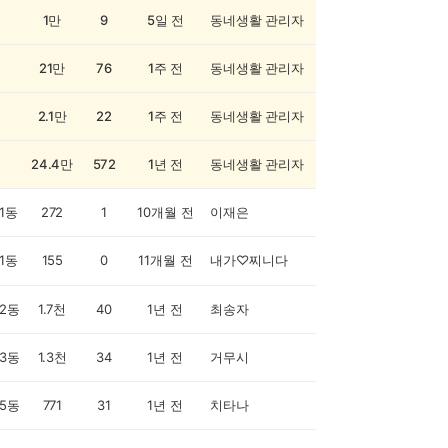
1만
9
5일 전
동네생활 관리자
21만
76
1주 전
동네생활 관리자
2.1만
22
1주 전
동네생활 관리자
24.4만
572
1년 전
동네생활 관리자
1동
272
1
10개월 전
이재은
1동
155
0
11개월 전
내가♡찌니다
2동
1.7천
40
1년 전
최송자
3동
1.3천
34
1년 전
거무시
5동
771
31
1년 전
치타나