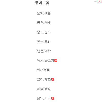
ㅅ
[
2
]
동네모임
문화/예술
공연/축제
종교/봉사
친목/모임
인문/과학
독서/글쓰기
반려동물
요리/제조
여행/캠핑
음악/악기