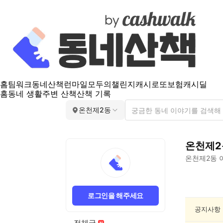
홈
팀워크
동네산책
런마일
모두의챌린지
캐시로또
보험
캐시딜
홈
동네 생활
주변 산책
산책 기록
온천제2동
온천제2
온천제2동
온
천
로그인을 해주세요
제
2
공지사항
동
전체글