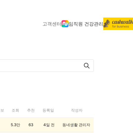
고객센터
임직원 건강관리
정보
조회
추천
등록일
작성자
5.3만
63
4일 전
동네생활 관리자