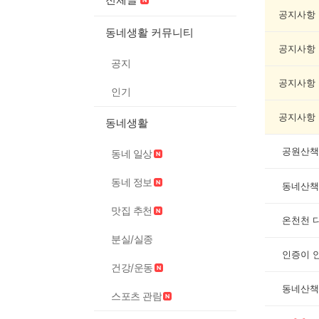
산
책
공지사항
기
동네생활 커뮤니티
록
공지사항
자
공지
랑
하
공지사항
인기
기
게
공지사항
동네생활
시
글
목
공원산책
동네 일상
록
동네 정보
동네산책
맛집 추천
온천천 
분실/실종
인증이 
건강/운동
동네산책
스포츠 관람