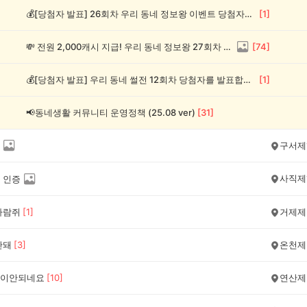
💰[당첨자 발표] 26회차 우리 동네 정보왕 이벤트 당첨자를 발표합니다!
[
1
]
💸 전원 2,000캐시 지급! 우리 동네 정보왕 27회차 (~8/10)
[
74
]
💰[당첨자 발표] 우리 동네 썰전 12회차 당첨자를 발표합니다!
[
1
]
📢동네생활 커뮤니티 운영정책 (25.08 ver)
[
31
]
구서제
사직제
 인증
다람쥐
[
1
]
거제제
안돼
[
3
]
온천제
이안되네요
[
10
]
연산제