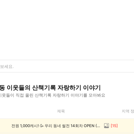
동
이웃들의
산책기록 자랑하기
이야기
이웃들이 직접 올린
산책기록 자랑하기
이야기를 모아봐요
제목
지역 
전원 1,000캐시! 🥳 우리 동네 썰전 14회차 OPEN (~8/17)
[
15
]