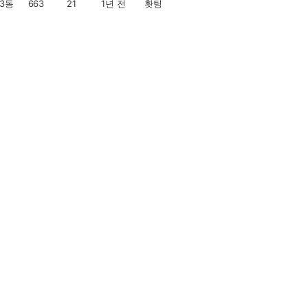
3동
663
21
1년 전
홧팅