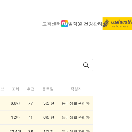
고객센터
임직원 건강관리
정보
조회
추천
등록일
작성자
6.6만
77
5일 전
동네생활 관리자
1.2만
11
6일 전
동네생활 관리자
22.4만
78
1주 전
동네생활 관리자