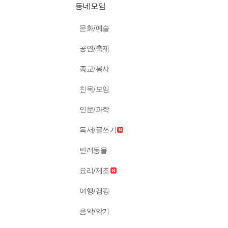
동네모임
문화/예술
공연/축제
종교/봉사
친목/모임
인문/과학
독서/글쓰기
반려동물
요리/제조
여행/캠핑
음악/악기