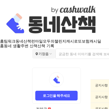
홈
팀워크
동네산책
런마일
모두의챌린지
캐시로또
보험
캐시딜
홈
동네 생활
주변 산책
산책 기록
기장읍
기
장
읍
공
공지사항
지
게
로그인을 해주세요
시
공지사항
글
목
전체글
공지사항