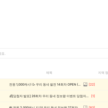
제목
지역 
전원 1,000캐시! 🥳 우리 동네 썰전 14회차 OPEN (~8/17)
[
22
]
💰[당첨자 발표] 26회차 우리 동네 정보왕 이벤트 당첨자를 발표합니다!
[
1
]
💸 전원 2,000캐시 지급! 우리 동네 정보왕 27회차 (~8/10)
[
83
]