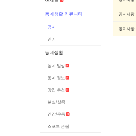
록
동네생활 커뮤니티
공지사항
공지
공지사항
인기
동네생활
동네 일상
동네 정보
맛집 추천
분실/실종
건강/운동
스포츠 관람