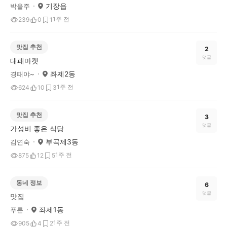
기장읍
박을주
1주 전
239
0
1
맛집 추천
2
댓글
대패마켓
좌제2동
경태야~
1주 전
624
10
3
맛집 추천
3
댓글
가성비 좋은 식당
부곡제3동
김연숙
1주 전
875
12
5
동네 정보
6
댓글
맛집
좌제1동
푸룬
1주 전
905
4
2