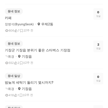
동네 정보
0
댓글
카페
우제2동
장병석(ByungSeok)
2주 전
606
7
2
동네 정보
2
댓글
기장군 기장읍 분위기 좋은 스타벅스 기장점
기장읍
ㄱ휘경
2주 전
552
2
0
동네 일상
0
댓글
밤늦게 세탁기 돌리기 몇시까지?
기장읍
ㄱ휘경
2주 전
418
1
0