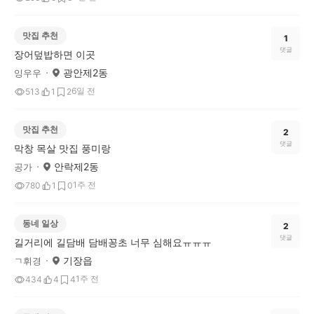
맛집 추천
1
댓글
장어덮밥하면 이곳
광안제2동
잉우우
6일 전
513
1
2
맛집 추천
2
댓글
막창 목살 맛집 풍미랑
안락제2동
공가
1주 전
780
1
0
동네 일상
2
댓글
길거리에 길담배 담배꽁초 너무 심해요ㅠㅠㅠ
기장읍
ㄱ휘경
1주 전
434
4
4