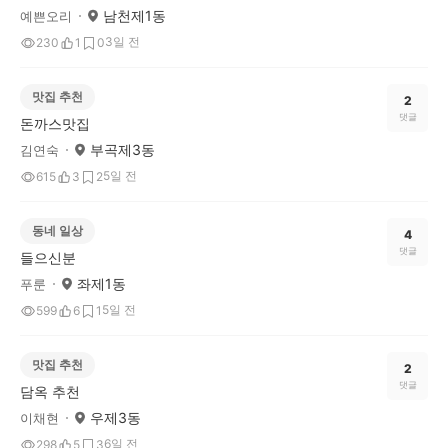
남천제1동
예쁜오리
3일 전
230
1
0
맛집 추천
2
댓글
돈까스맛집
부곡제3동
김연숙
5일 전
615
3
2
동네 일상
4
댓글
들으신분
좌제1동
푸룬
5일 전
599
6
1
맛집 추천
2
댓글
담옥 추천
우제3동
이채현
6일 전
298
5
3