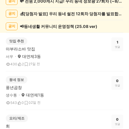
💸 전원 2,000캐시 지급! 우리 동네 정보왕 27회차 (~8/10)
공지
게
시
💰[당첨자 발표] 우리 동네 썰전 12회차 당첨자를 발표합니다!
공지
글
목
록
📢동네생활 커뮤니티 운영정책 (25.08 ver)
공지
맛집 추천
1
댓글
아부라소바 맛집
대연제3동
서우
1일 전
430
2
2
동네 정보
0
댓글
풍년곱창
대연제1동
생수통
2일 전
543
0
0
요리/제조
0
댓글
회