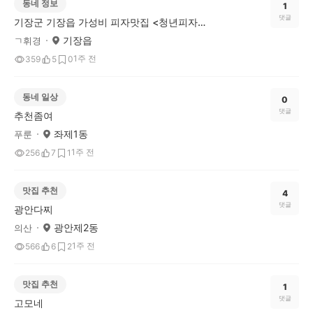
동네 정보
1
댓글
기장군 기장읍 가성비 피자맛집 <청년피자> 추천!
기장읍
ㄱ휘경
1주 전
359
5
0
동네 일상
0
댓글
추천좀여
좌제1동
푸룬
1주 전
256
7
1
맛집 추천
4
댓글
광안다찌
광안제2동
의산
1주 전
566
6
2
맛집 추천
1
댓글
고모네