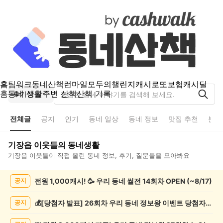
홈
팀워크
동네산책
런마일
모두의챌린지
캐시로또
보험
캐시딜
홈
동네 생활
주변 산책
산책 기록
기장읍
전체글
공지
인기
동네 일상
동네 정보
맛집 추천
분실
기장읍
이웃들의 동네생활
기장읍
이웃들이 직접 올린 동네 정보, 후기, 질문들을 모아봐요
기
전원 1,000캐시! 🥳 우리 동네 썰전 14회차 OPEN (~8/17)
공지
장
읍
전
💰[당첨자 발표] 26회차 우리 동네 정보왕 이벤트 당첨자를 발표합니다!
공지
체
글