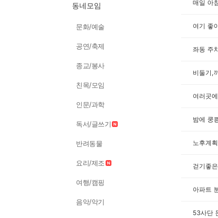
매일 아
동네모임
여기 좋
문화/예술
공연/축제
좌동 주차
종교/봉사
비둘기,
친목/모임
여러곳에
인문/과학
밤에 쿵
독서/글쓰기
노후계획
반려동물
요리/제조
걷기좋은
여행/캠핑
아파트 
음악/악기
53사단 