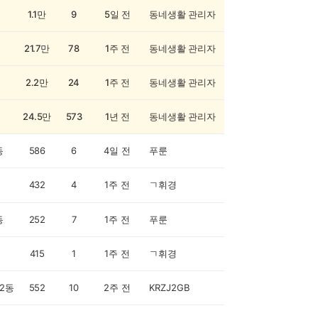
1.1만
9
5일 전
동네생활 관리자
21.7만
78
1주 전
동네생활 관리자
2.2만
24
1주 전
동네생활 관리자
24.5만
573
1년 전
동네생활 관리자
동
586
6
4일 전
푸룬
432
4
1주 전
ㄱ휘경
동
252
7
1주 전
푸룬
415
1
1주 전
ㄱ휘경
2동
552
10
2주 전
KRZJ2GB