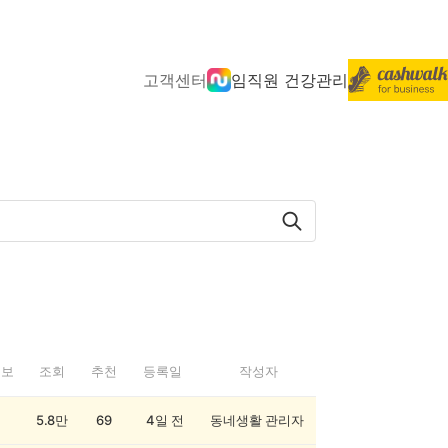
고객센터
임직원 건강관리
정보
조회
추천
등록일
작성자
5.8만
69
4일 전
동네생활 관리자