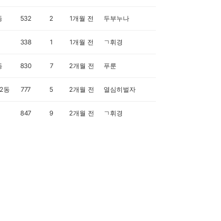
동
532
2
1개월 전
두부누나
338
1
1개월 전
ㄱ휘경
동
830
7
2개월 전
푸룬
2동
777
5
2개월 전
열심히벌자
847
9
2개월 전
ㄱ휘경