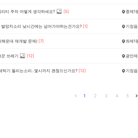
빌리티 주차 어떻게 생각하세요?
[
5
]
중제1
 발망치소리 낮시간에는 넘어가야하는건가요?
[
1
]
기장읍
(해운대 재개발 문제)
[
7
]
좌제1
바꾼 쓰레기
[
12
]
광안제
 세탁기 돌리는소리..몇시까지 괜찮으신가요?
[
12
]
기장읍
1
2
3
4
5