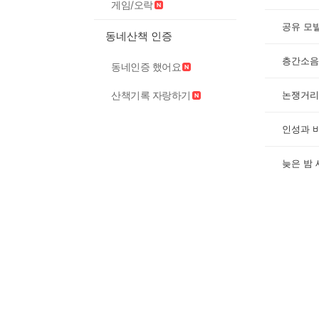
게임/오락
공유 모
동네산책 인증
층간소음
동네인증 했어요
산책기록 자랑하기
논쟁거리
인성과 
늦은 밤