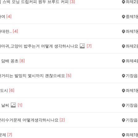
침 스벅 모닝 드립커피 원두 브루드 커피
[
3
]
좌제2
아여
[
4
]
중제1
대란..
[
4
]
좌제1
까마귀,고양이 밥주는거 어떻게 생각하시나요
[
7
]
좌제2
 담배 꽁초
[
8
]
좌제4
쾅거리는 발망치 몇시까지 괜찮으세요
[
5
]
기장읍
도시
[
6
]
좌제1
 날씨
[
1
]
기장읍
분리수거문제 어떻게생각하시나요
[
2
]
기장읍
문제
[
7
]
좌제1