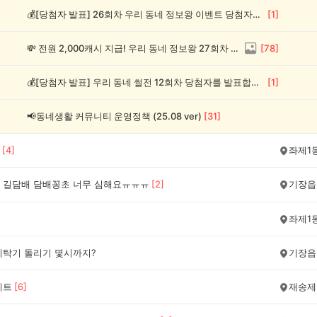
💰[당첨자 발표] 26회차 우리 동네 정보왕 이벤트 당첨자를 발표합니다!
[
1
]
💸 전원 2,000캐시 지급! 우리 동네 정보왕 27회차 (~8/10)
[
78
]
💰[당첨자 발표] 우리 동네 썰전 12회차 당첨자를 발표합니다!
[
1
]
📢동네생활 커뮤니티 운영정책 (25.08 ver)
[
31
]
[
4
]
좌제1
 길담배 담배꽁초 너무 심해요ㅠㅠㅠ
[
2
]
기장읍
좌제1
세탁기 돌리기 몇시까지?
기장읍
게트
[
6
]
재송제