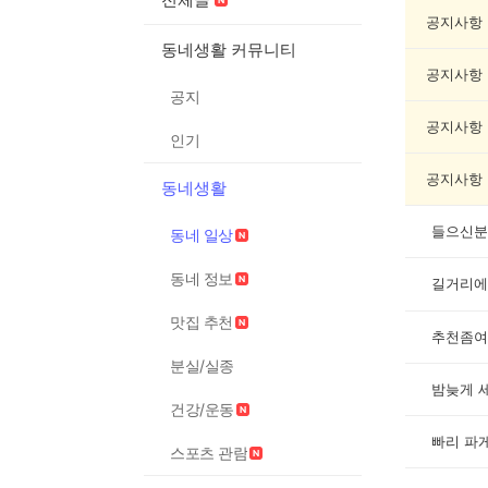
일
상
공지사항
게
동네생활 커뮤니티
시
공지사항
글
공지
목
록
공지사항
인기
공지사항
동네생활
들으신분
동네 일상
동네 정보
길거리에
맛집 추천
추천좀여
분실/실종
밤늦게 
건강/운동
빠리 파
스포츠 관람