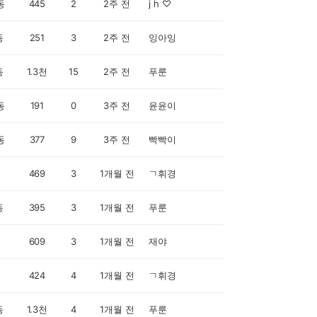
동
445
2
2주 전
j h ♡
동
251
3
2주 전
잉아잉
동
1.3천
15
2주 전
푸룬
동
191
0
3주 전
윤윤이
동
377
9
3주 전
빡빡이
469
3
1개월 전
ㄱ휘경
동
395
3
1개월 전
푸룬
609
3
1개월 전
재야
424
4
1개월 전
ㄱ휘경
동
1.3천
4
1개월 전
푸룬