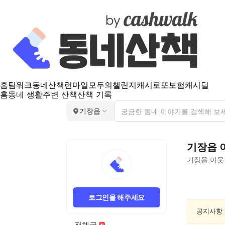
홈
팀워크
동네산책
런마일
모두의챌린지
캐시로또
보험
캐시딜
홈
동네 생활
주변 산책
산책 기록
기장읍
기장읍
기장읍
이웃
기
장
로그인을 해주세요
읍
동
공지사항
네
전체글