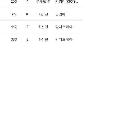
205
4
11개월 전
김경미(KRXSN5Z)
627
16
1년 전
김영혜
442
7
1년 전
앙띠프레아
333
8
1년 전
앙띠프레아