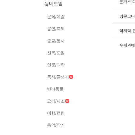
돈까스 
동네모임
명문코다
문화/예술
공연/축제
덕계역 
종교/봉사
수제꽈배
친목/모임
인문/과학
독서/글쓰기
반려동물
요리/제조
여행/캠핑
음악/악기