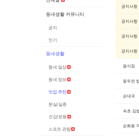
추
천
공지사항
게
동네생활 커뮤니티
시
공지사항
글
공지
목
록
공지사항
인기
공지사항
동네생활
음식점
동네 일상
동네 정보
동두천 
맛집 추천
순대국
분실/실종
속초 김
건강/운동
순화동 
스포츠 관람