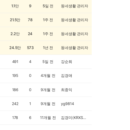
1.1만
9
5일 전
동네생활 관리자
21.5만
78
1주 전
동네생활 관리자
2.2만
24
1주 전
동네생활 관리자
24.5만
573
1년 전
동네생활 관리자
491
4
5일 전
강순희
195
0
4개월 전
김경애
186
0
9개월 전
최종익
242
1
9개월 전
yg9814
178
6
11개월 전
김경미(KRXSN5Z)