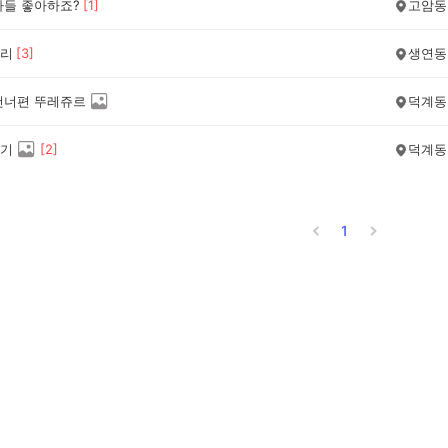
다들 좋아하죠?
[
1
]
고암동
리
[
3
]
생연동
건너편 뚜레쥬르
덕계동
기
[
2
]
덕계동
1