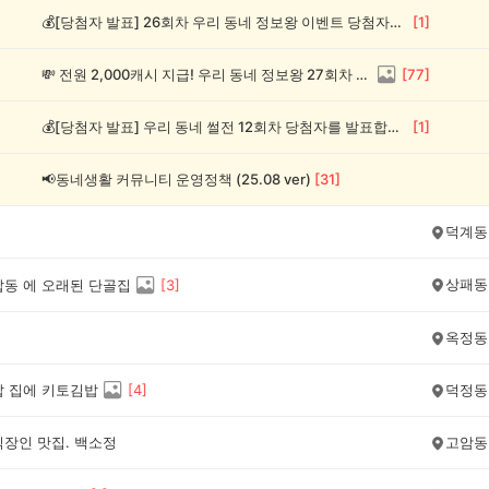
💰[당첨자 발표] 26회차 우리 동네 정보왕 이벤트 당첨자를 발표합니다!
[
1
]
💸 전원 2,000캐시 지급! 우리 동네 정보왕 27회차 (~8/10)
[
77
]
💰[당첨자 발표] 우리 동네 썰전 12회차 당첨자를 발표합니다!
[
1
]
📢동네생활 커뮤니티 운영정책 (25.08 ver)
[
31
]
덕계동
상패동
탑동 에 오래된 단골집
[
3
]
옥정동
밥 집에 키토김밥
[
4
]
덕정동
직장인 맛집. 백소정
고암동