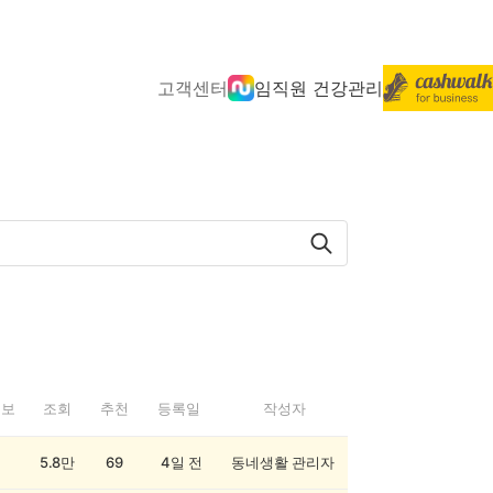
고객센터
임직원 건강관리
정보
조회
추천
등록일
작성자
5.8만
69
4일 전
동네생활 관리자