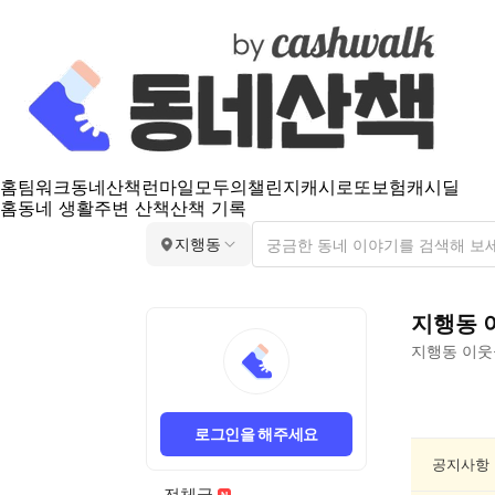
홈
팀워크
동네산책
런마일
모두의챌린지
캐시로또
보험
캐시딜
홈
동네 생활
주변 산책
산책 기록
지행동
지행동
지행동
이웃
지
행
로그인을 해주세요
동
맛
공지사항
집
전체글