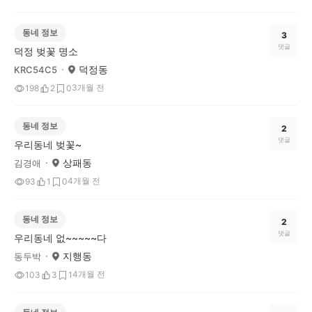
동네 정보
3
댓글
덕정 벚꽃 명소
덕정동
KRC54C5
3개월 전
198
2
0
동네 정보
2
댓글
우리동네 벚꽃~
상패동
김경애
4개월 전
93
1
0
동네 정보
2
댓글
우리동네 없~~~~~다
지행동
동두박
4개월 전
103
3
1