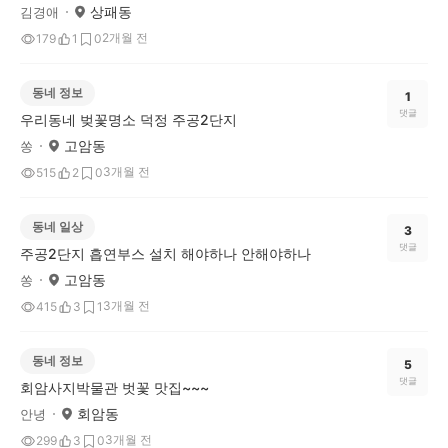
상패동
김경애
2개월 전
179
1
0
동네 정보
1
댓글
우리동네 벚꽃명소 덕정 주공2단지
고암동
쏭
3개월 전
515
2
0
동네 일상
3
댓글
주공2단지 흡연부스 설치 해야하나 안해야하나
고암동
쏭
3개월 전
415
3
1
동네 정보
5
댓글
회암사지박물관 벗꽃 맛집~~~
회암동
안녕
3개월 전
299
3
0