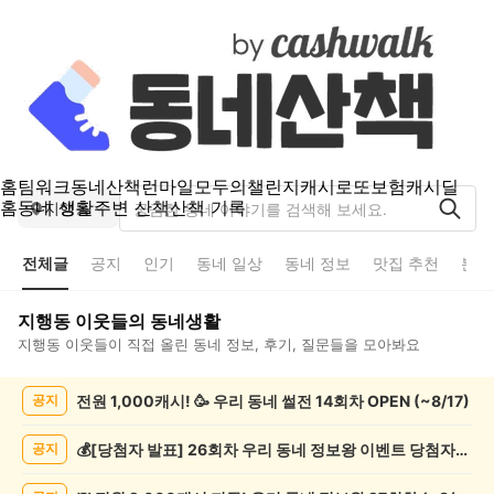
홈
팀워크
동네산책
런마일
모두의챌린지
캐시로또
보험
캐시딜
홈
동네 생활
주변 산책
산책 기록
지행동
전체글
공지
인기
동네 일상
동네 정보
맛집 추천
분실
지행동
이웃들의 동네생활
지행동
이웃들이 직접 올린 동네 정보, 후기, 질문들을 모아봐요
지
전원 1,000캐시! 🥳 우리 동네 썰전 14회차 OPEN (~8/17)
공지
행
동
전
💰[당첨자 발표] 26회차 우리 동네 정보왕 이벤트 당첨자를 발표합니다!
공지
체
글