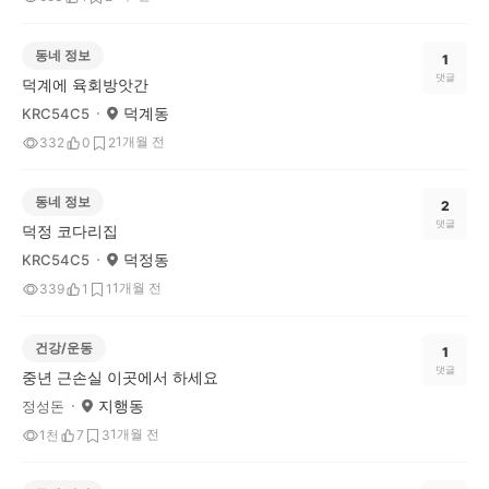
동네 정보
1
댓글
덕계에 육회방앗간
덕계동
KRC54C5
1개월 전
332
0
2
동네 정보
2
댓글
덕정 코다리집
덕정동
KRC54C5
1개월 전
339
1
1
건강/운동
1
댓글
중년 근손실 이곳에서 하세요
지행동
정성돈
1개월 전
1천
7
3