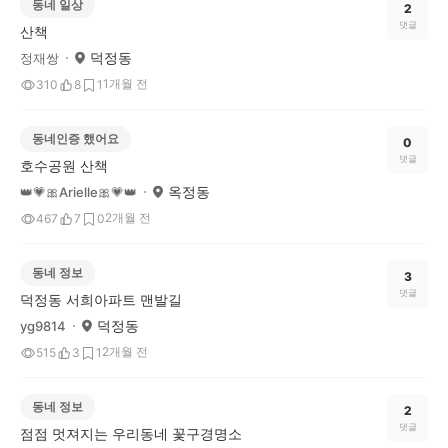
동네 일상
2
댓글
산책
덕정동
정재쌍
1개월 전
310
8
1
동네인증 했어요
0
댓글
호수공원 산책
옥정동
👑💗🎀Arielle🎀💗👑
2개월 전
467
7
0
동네 정보
3
댓글
덕정동 서희아파트 맨발길
덕정동
yg9814
2개월 전
515
3
1
동네 정보
2
댓글
점점 멋져지는 우리동네 꽃구경명소