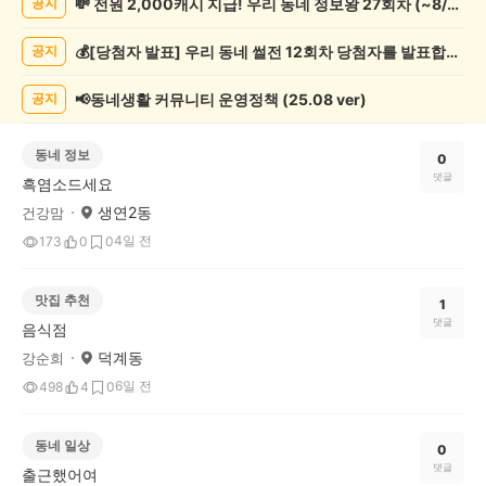
💸 전원 2,000캐시 지급! 우리 동네 정보왕 27회차 (~8/10)
공지
게
시
💰[당첨자 발표] 우리 동네 썰전 12회차 당첨자를 발표합니다!
공지
글
목
록
📢동네생활 커뮤니티 운영정책 (25.08 ver)
공지
동네 정보
0
댓글
흑염소드세요
생연2동
건강맘
4일 전
173
0
0
맛집 추천
1
댓글
음식점
덕계동
강순희
6일 전
498
4
0
동네 일상
0
댓글
출근했어여