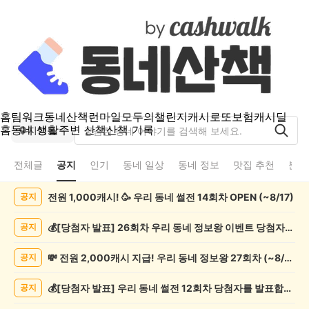
홈
팀워크
동네산책
런마일
모두의챌린지
캐시로또
보험
캐시딜
홈
동네 생활
주변 산책
산책 기록
지행동
전체글
공지
인기
동네 일상
동네 정보
맛집 추천
분실
지
전원 1,000캐시! 🥳 우리 동네 썰전 14회차 OPEN (~8/17)
공지
행
동
공
💰[당첨자 발표] 26회차 우리 동네 정보왕 이벤트 당첨자를 발표합니다!
공지
지
게
💸 전원 2,000캐시 지급! 우리 동네 정보왕 27회차 (~8/10)
공지
시
글
💰[당첨자 발표] 우리 동네 썰전 12회차 당첨자를 발표합니다!
공지
목
록