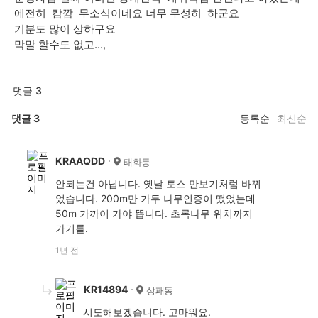
에전히 캄깜 무소식이네요 너무 무성히 하군요
기분도 많이 상하구요
막말 할수도 없고...,
댓글 3
댓글
3
등록순
최신순
KRAAQDD
태화동
안되는건 아닙니다. 옛날 토스 만보기처럼 바뀌
었습니다. 200m만 가두 나무인증이 떴었는데
50m 가까이 가야 뜹니다. 초록나무 위치까지
가기를.
1년 전
KR14894
상패동
시도해보겠습니다. 고마워요.