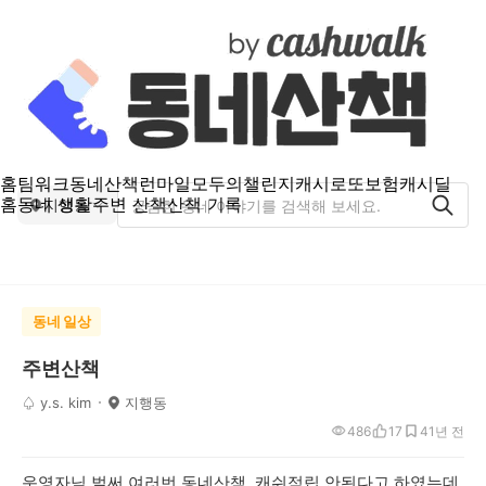
홈
팀워크
동네산책
런마일
모두의챌린지
캐시로또
보험
캐시딜
홈
동네 생활
주변 산책
산책 기록
지행동
동네 일상
주변산책
♤ y.s. kim
지행동
486
17
4
1년 전
운영자님 벌써 여러번 동네산책 캐쉬적립 안된다고 하였는데