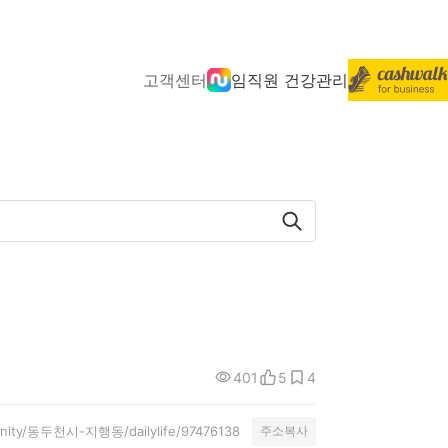
고객센터
임직원 건강관리
401
5
4
munity/동두천시-지행동/dailylife/97476138
주소복사