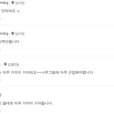
inokg
양지면
 안되네요 ㅠ
전
inokg
양지면
산책안됩니다
전
.
공릉2동
는 아주 가까이 가야되요~~나무그림에 아주 근접해야합니다
전
국
 말대로 아주 가까이 가야됩니다.
전