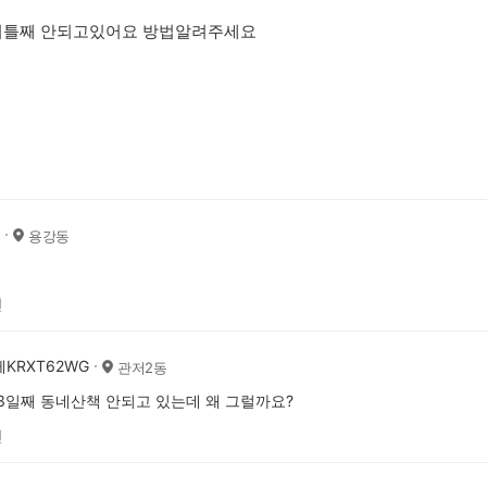
이틀째 안되고있어요 방법알려주세요
용강동
전
KRXT62WG
관저2동
3일째 동네산책 안되고 있는데 왜 그럴까요?
전