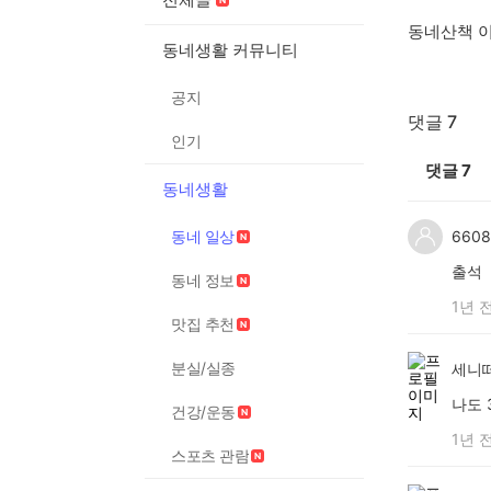
동네산책 
동네생활 커뮤니티
공지
댓글 7
인기
댓글
7
동네생활
동네 일상
6608
출석
동네 정보
1년 
맛집 추천
분실/실종
세니떼
나도 
건강/운동
1년 
스포츠 관람