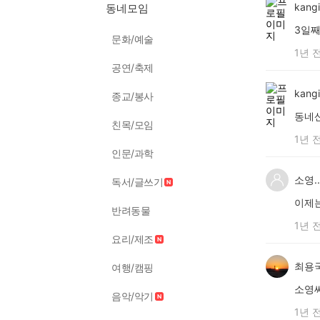
kang
동네모임
3일째
문화/예술
1년 
공연/축제
kang
종교/봉사
동네
친목/모임
1년 
인문/과학
소영..
독서/글쓰기
이제
반려동물
1년 
요리/제조
최용
여행/캠핑
소영씨
음악/악기
1년 