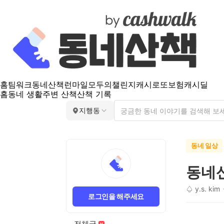
홈
팀워크
동네산책
런마일
모두의챌린지
캐시로또
보험
캐시딜
홈
동네 생활
주변 산책
산책 기록
지행동
동네 일상
동네산
♤ y.s. kim
로그인을 해주세요
전체글