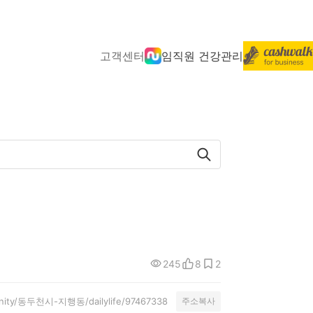
고객센터
임직원 건강관리
245
8
2
munity/동두천시-지행동/dailylife/97467338
주소복사