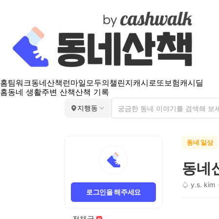
홈
팀워크
동네산책
런마일
모두의챌린지
캐시로또
보험
캐시딜
홈
동네 생활
주변 산책
산책 기록
지행동
동네 일상
동네
♤ y.s. kim
로그인을 해주세요
전체글