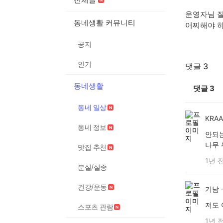
운영자님 
동네생활 커뮤니티
어찌해야 하
공지
인기
댓글 3
동네생활
댓글
3
동네 일상
KRA
동네 정보
안되는
나무 
맛집 추천
1년 
분실/실종
건강/운동
기남
저도
스포츠 관람
1년 