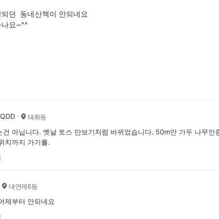
잘되던 동네산책이 안되네요
나요~^^
AQDD
태화동
건 아닙니다. 옛날 토스 만보기처럼 바뀌었습니다. 50m만 가두 나무인증
위치까지 가기를.
전
대연제6동
 어제부터 안되네요
전