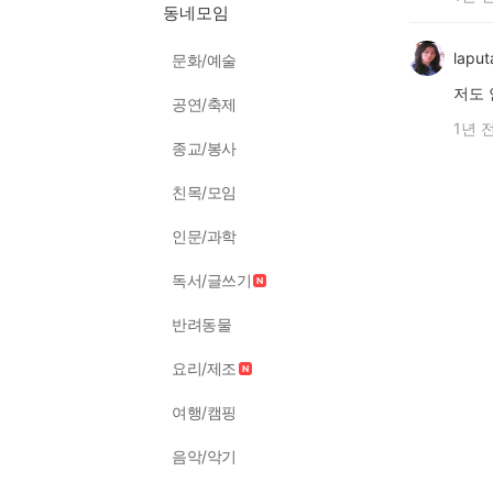
동네모임
laput
문화/예술
저도 
공연/축제
1년 
종교/봉사
친목/모임
인문/과학
독서/글쓰기
반려동물
요리/제조
여행/캠핑
음악/악기