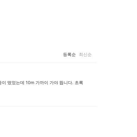
등록순
최신순
이 떴었는데 10m 가까이 가야 뜹니다. 초록