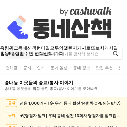
홈
팀워크
동네산책
런마일
모두의챌린지
캐시로또
보험
캐시딜
홈
동네 생활
주변 산책
산책 기록
송내동
전체글
공지
인기
동네 일상
동네 정보
맛집 추천
분실
송내동
이웃들의
종교/봉사
이야기
송내동
이웃들이 직접 올린
종교/봉사
이야기를 모아봐요
송
전원 1,000캐시! 🥳 우리 동네 썰전 14회차 OPEN (~8/17)
공지
내
동
종
💰[당첨자 발표] 우리 동네 썰전 13회차 당첨자를 발표합니다!
공지
교/
봉