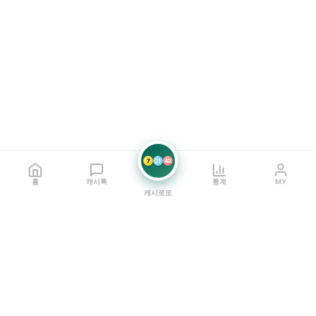
7
21
42
홈
캐시톡
통계
MY
캐시로또