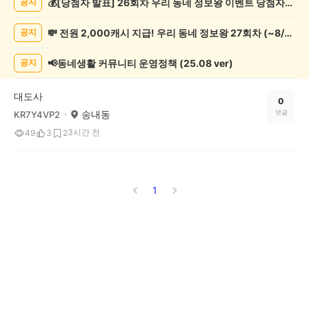
💰[당첨자 발표] 26회차 우리 동네 정보왕 이벤트 당첨자를 발표합니다!
공지
사
게
💸 전원 2,000캐시 지급! 우리 동네 정보왕 27회차 (~8/10)
공지
시
글
목
📢동네생활 커뮤니티 운영정책 (25.08 ver)
공지
록
대도사
0
송내동
댓글
KR7Y4VP2
3시간 전
49
3
2
1