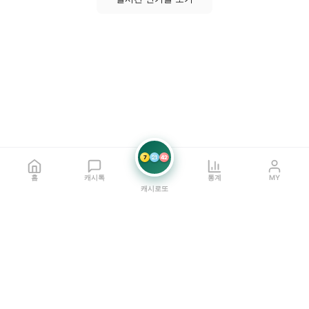
7
21
42
홈
캐시톡
통계
MY
캐시로또