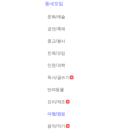
동네모임
문화/예술
공연/축제
종교/봉사
친목/모임
인문/과학
독서/글쓰기
반려동물
요리/제조
여행/캠핑
음악/악기