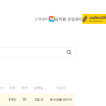
고객센터
임직원 건강관리
정보
조회
추천
등록일
작성자
3.5만
37
2일 전
동네생활 관리자