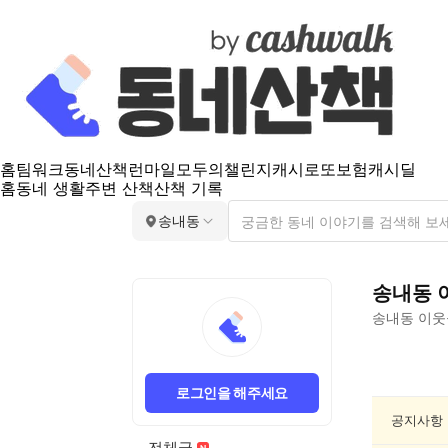
홈
팀워크
동네산책
런마일
모두의챌린지
캐시로또
보험
캐시딜
홈
동네 생활
주변 산책
산책 기록
송내동
송내동
송내동
이웃
송
내
로그인을 해주세요
동
여
공지사항
행/
전체글