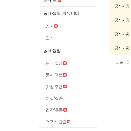
캠
핑
공지사항
게
동네생활 커뮤니티
시
공지사항
글
공지
목
록
공지사항
인기
공지사항
동네생활
일본
[
1
]
동네 일상
동네 정보
맛집 추천
분실/실종
건강/운동
스포츠 관람