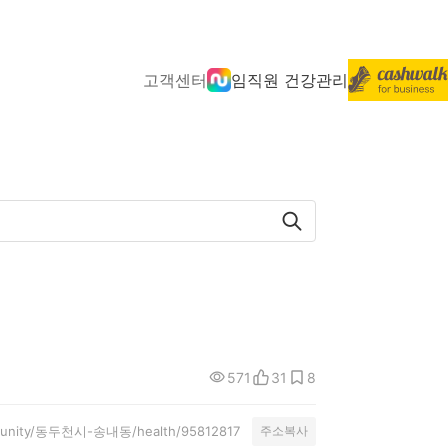
고객센터
임직원 건강관리
571
31
8
ommunity/동두천시-송내동/health/95812817
주소복사