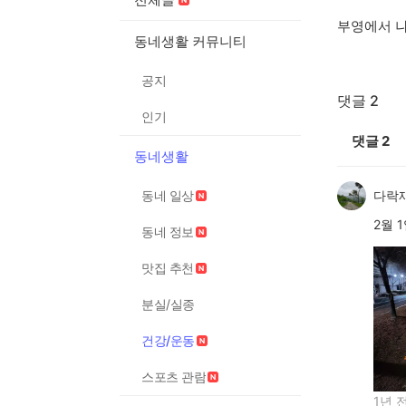
부영에서 나
동네생활 커뮤니티
공지
댓글 2
인기
댓글
2
동네생활
동네 일상
다락재
2월 
동네 정보
맛집 추천
분실/실종
건강/운동
스포츠 관람
1년 