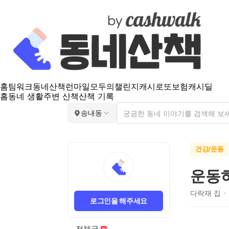
홈
팀워크
동네산책
런마일
모두의챌린지
캐시로또
보험
캐시딜
홈
동네 생활
주변 산책
산책 기록
송내동
건강/운동
운동
다락재 집
로그인을 해주세요
전체글