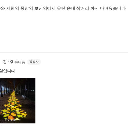
와 지행역 중앙역 보산역에서 유턴 송내 삼거리 까지 다녀왔습니다
 집
송내동
작성자
1일입니다
전