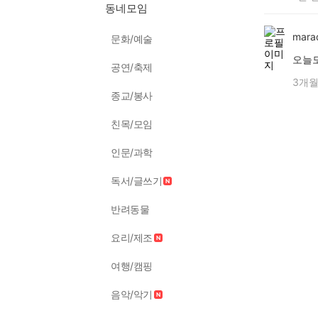
동네모임
mara
문화/예술
오늘
공연/축제
3개월
종교/봉사
친목/모임
인문/과학
독서/글쓰기
반려동물
요리/제조
여행/캠핑
음악/악기