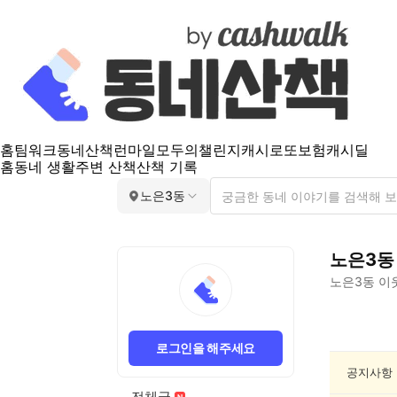
홈
팀워크
동네산책
런마일
모두의챌린지
캐시로또
보험
캐시딜
홈
동네 생활
주변 산책
산책 기록
노은3동
노은3동
노은3동
이
노
은
로그인을 해주세요
3
동
공지사항
종
전체글