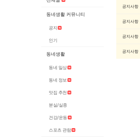
교/
봉
공지사항
사
동네생활 커뮤니티
게
공지사항
시
공지
글
목
공지사항
인기
록
공지사항
동네생활
동네 일상
동네 정보
맛집 추천
분실/실종
건강/운동
스포츠 관람