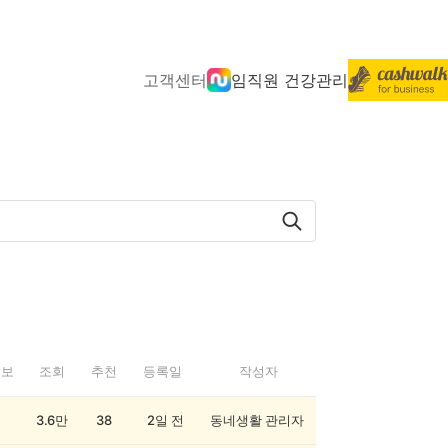
고객센터
임직원 건강관리
정보
조회
추천
등록일
작성자
3.6만
38
2일 전
동네생활 관리자