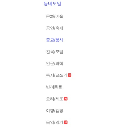
동네모임
문화/예술
공연/축제
종교/봉사
친목/모임
인문/과학
독서/글쓰기
반려동물
요리/제조
여행/캠핑
음악/악기