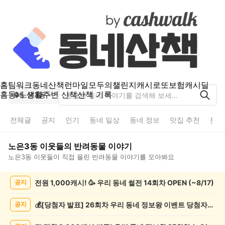
홈
팀워크
동네산책
런마일
모두의챌린지
캐시로또
보험
캐시딜
홈
동네 생활
주변 산책
산책 기록
노은3동
전체글
공지
인기
동네 일상
동네 정보
맛집 추천
분실
노은3동
이웃들의
반려동물
이야기
노은3동
이웃들이 직접 올린
반려동물
이야기를 모아봐요
노
전원 1,000캐시! 🥳 우리 동네 썰전 14회차 OPEN (~8/17)
공지
은
3
동
💰[당첨자 발표] 26회차 우리 동네 정보왕 이벤트 당첨자를 발표합니다!
공지
반
려