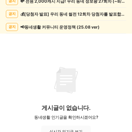
💸 전원 2,000캐시 지급! 우리 동네 정보왕 27회차 (~8/10)
공지
동
물
💰[당첨자 발표] 우리 동네 썰전 12회차 당첨자를 발표합니다!
공지
게
시
글
📢동네생활 커뮤니티 운영정책 (25.08 ver)
공지
목
록
게시글이 없습니다.
동네생활 인기글을 확인하시겠어요?
실시간 인기글 보기