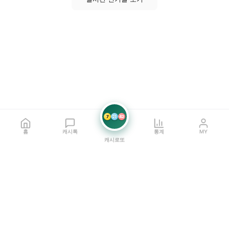
7
21
42
홈
캐시톡
통계
MY
캐시로또