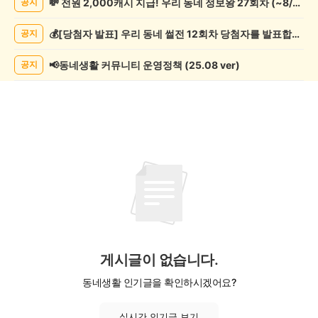
💸 전원 2,000캐시 지급! 우리 동네 정보왕 27회차 (~8/10)
공지
과
학
💰[당첨자 발표] 우리 동네 썰전 12회차 당첨자를 발표합니다!
공지
게
시
글
📢동네생활 커뮤니티 운영정책 (25.08 ver)
공지
목
록
게시글이 없습니다.
동네생활 인기글을 확인하시겠어요?
실시간 인기글 보기