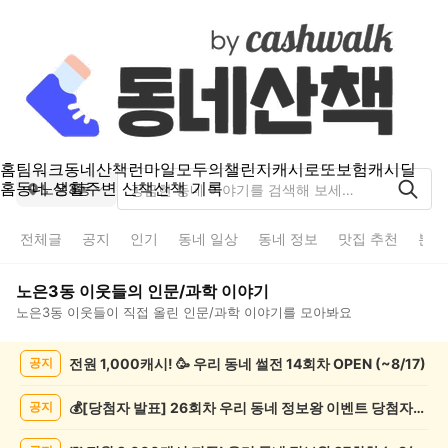
홈
팀워크
동네산책
런마일
모두의챌린지
캐시로또
보험
캐시딜
홈
동네 생활
주변 산책
산책 기록
노은3동
전체글
공지
인기
동네 일상
동네 정보
맛집 추천
분실
노은3동
이웃들의
인문/과학
이야기
노은3동
이웃들이 직접 올린
인문/과학
이야기를 모아봐요
노
전원 1,000캐시! 🥳 우리 동네 썰전 14회차 OPEN (~8/17)
공지
은
3
동
💰[당첨자 발표] 26회차 우리 동네 정보왕 이벤트 당첨자를 발표합니다!
공지
인
문/