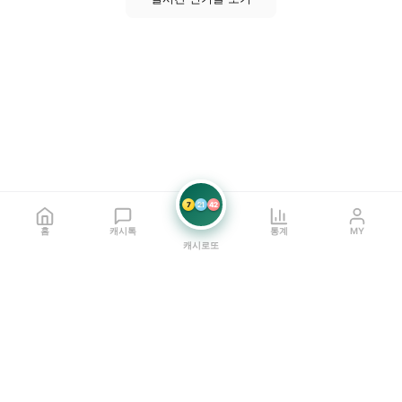
7
21
42
홈
캐시톡
통계
MY
캐시로또