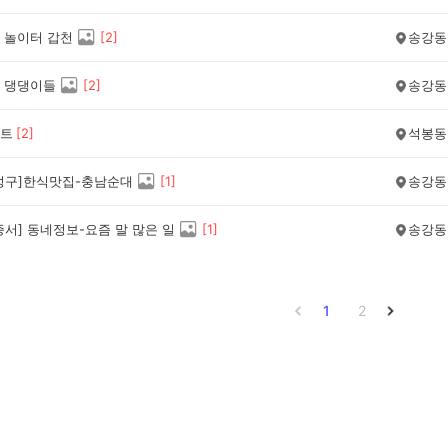
 놀이터 갑천
[
2
]
송강동
 댕댕이들
[
2
]
송강동
트
[
2
]
석봉동
성구]한식맛집-충남순대
[
1
]
송강동
서] 동네정보-요즘 말 많은 일
[
1
]
송강동
1
2