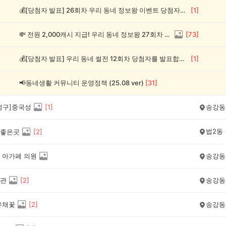
💰[당첨자 발표] 26회차 우리 동네 정보왕 이벤트 당첨자를 발표합니다!
[
1
]
💸 전원 2,000캐시 지급! 우리 동네 정보왕 27회차 (~8/10)
[
73
]
💰[당첨자 발표] 우리 동네 썰전 12회차 당첨자를 발표합니다!
[
1
]
📢동네생활 커뮤니티 운영정책 (25.08 ver)
[
31
]
성구]중국성
[
1
]
송강동
법2동
좋은곳
[
2
]
 아가페 의원
송강동
관
[
2
]
송강동
유채꽃
[
2
]
송강동