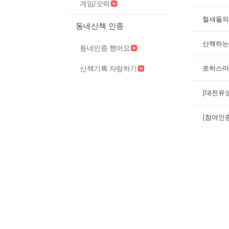
게임/오락
철새들의
동네산책 인증
산책하는
동네인증 했어요
산책기록 자랑하기
로하스마
[대전유
[참여인증