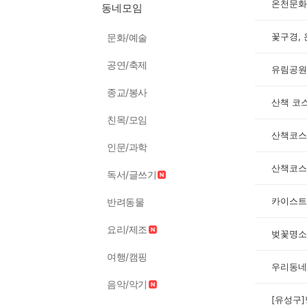
온천문화
동네모임
꽃구경,
문화/예술
공연/축제
유림공원
종교/봉사
산책 코
친목/모임
산책코스
인문/과학
산책코스
독서/글쓰기
카이스트
반려동물
요리/제조
벚꽃명소
여행/캠핑
우리동네 
음악/악기
[유성구]