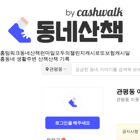
홈
팀워크
동네산책
런마일
모두의챌린지
캐시로또
보험
캐시딜
홈
동네 생활
주변 산책
산책 기록
관평동
관평동
관평동
이웃
관
평
로그인을 해주세요
동
동
공지사항
네
전체글