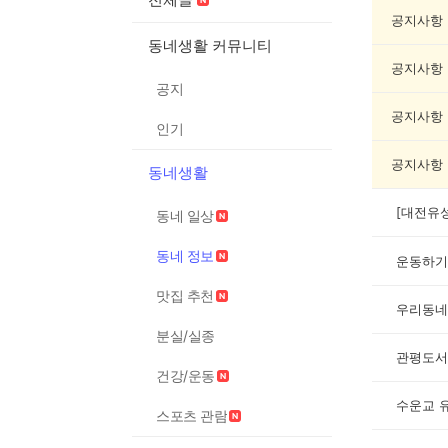
정
보
공지사항
게
동네생활 커뮤니티
시
공지사항
글
공지
목
록
공지사항
인기
공지사항
동네생활
[대전유
동네 일상
동네 정보
운동하기
맛집 추천
우리동네
분실/실종
관평도서
건강/운동
수운교 
스포츠 관람