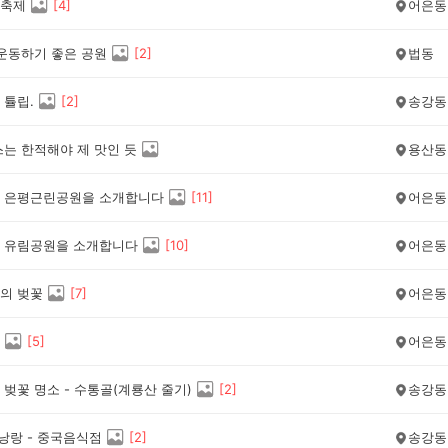
축제
[
4
]
어은동
 운동하기 좋은 공원
[
2
]
법동
 튤립.
[
2
]
송강동
스는 한적해야 제 맛인 듯
용산동
 은평근린공원을 소개합니다
[
11
]
어은동
 유림공원을 소개합니다
[
10
]
어은동
의 벚꽃
[
7
]
어은동
[
5
]
어은동
벚꽃 명소 - 수통골(계룡산 줄기)
[
2
]
송강동
낭랑 - 중국음식점
[
2
]
송강동