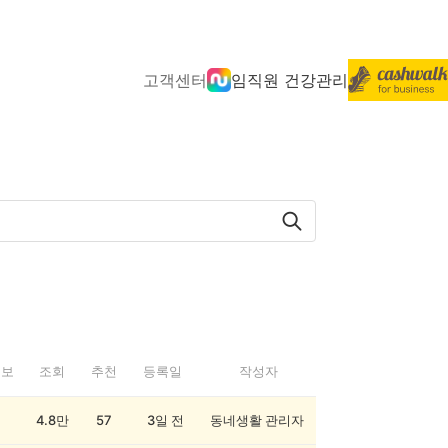
고객센터
임직원 건강관리
정보
조회
추천
등록일
작성자
4.8만
57
3일 전
동네생활 관리자