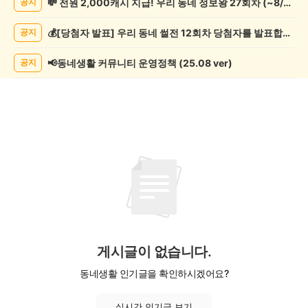
💸 전원 2,000캐시 지급! 우리 동네 정보왕 27회차 (~8/10)
공지
락
게
💰[당첨자 발표] 우리 동네 썰전 12회차 당첨자를 발표합니다!
공지
시
글
목
📢동네생활 커뮤니티 운영정책 (25.08 ver)
공지
록
게시글이 없습니다.
동네생활 인기글을 확인하시겠어요?
실시간 인기글 보기