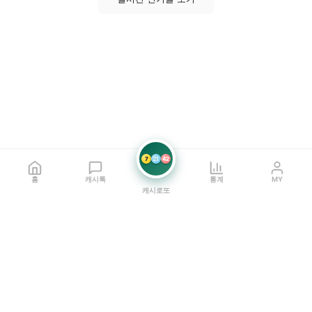
7
21
42
홈
캐시톡
통계
MY
캐시로또