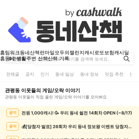
홈
팀워크
동네산책
런마일
모두의챌린지
캐시로또
보험
캐시딜
홈
동네 생활
주변 산책
산책 기록
관평동
전체글
공지
인기
동네 일상
동네 정보
맛집 추천
분실
관평동
이웃들의
게임/오락
이야기
관평동
이웃들이 직접 올린
게임/오락
이야기를 모아봐요
관
전원 1,000캐시! 🥳 우리 동네 썰전 14회차 OPEN (~8/17)
공지
평
동
게
💰[당첨자 발표] 26회차 우리 동네 정보왕 이벤트 당첨자를 발표합니다!
공지
임/
오