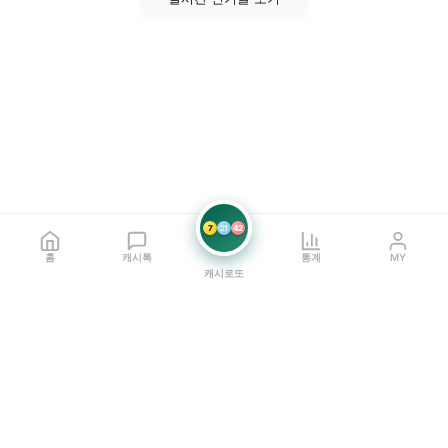
7
21
42
홈
캐시톡
통계
MY
캐시로또