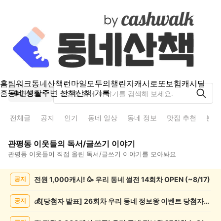
홈
팀워크
동네산책
런마일
모두의챌린지
캐시로또
보험
캐시딜
홈
동네 생활
주변 산책
산책 기록
관평동
전체글
공지
인기
동네 일상
동네 정보
맛집 추천
분실
관평동
이웃들의
독서/글쓰기
이야기
관평동
이웃들이 직접 올린
독서/글쓰기
이야기를 모아봐요
관
전원 1,000캐시! 🥳 우리 동네 썰전 14회차 OPEN (~8/17)
공지
평
동
독
💰[당첨자 발표] 26회차 우리 동네 정보왕 이벤트 당첨자를 발표합니다!
공지
서/
글