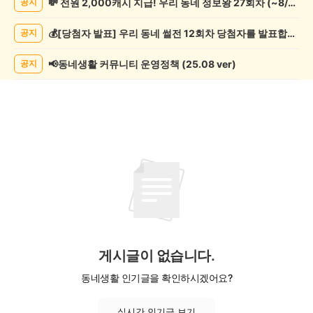
💸 전원 2,000캐시 지급! 우리 동네 정보왕 27회차 (~8/10)
공지
쓰
기
💰[당첨자 발표] 우리 동네 썰전 12회차 당첨자를 발표합니다!
공지
게
시
글
📢동네생활 커뮤니티 운영정책 (25.08 ver)
공지
목
록
게시글이 없습니다.
동네생활 인기글을 확인하시겠어요?
실시간 인기글 보기