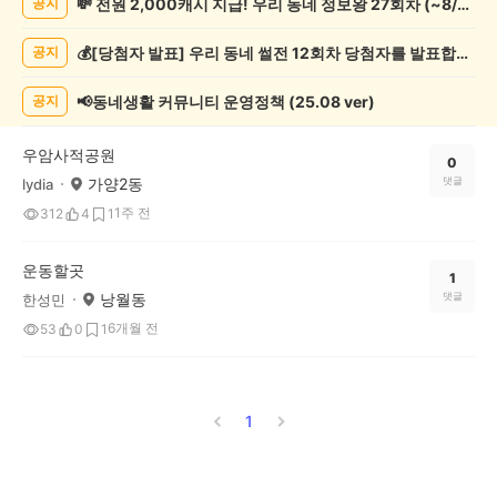
💸 전원 2,000캐시 지급! 우리 동네 정보왕 27회차 (~8/10)
공지
록
자
💰[당첨자 발표] 우리 동네 썰전 12회차 당첨자를 발표합니다!
공지
랑
하
기
📢동네생활 커뮤니티 운영정책 (25.08 ver)
공지
게
시
우암사적공원
글
0
가양2동
댓글
lydia
목
록
1주 전
312
4
1
운동할곳
1
낭월동
댓글
한성민
6개월 전
53
0
1
1