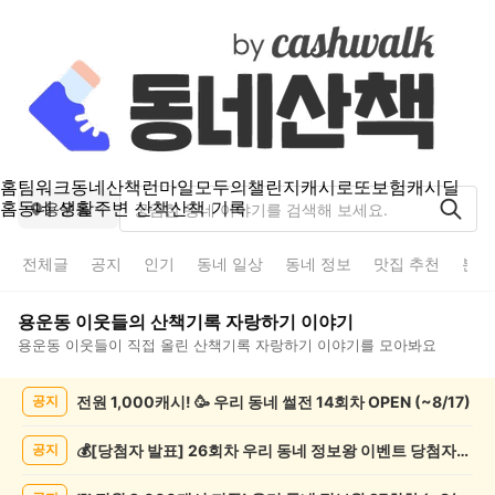
홈
팀워크
동네산책
런마일
모두의챌린지
캐시로또
보험
캐시딜
홈
동네 생활
주변 산책
산책 기록
용운동
전체글
공지
인기
동네 일상
동네 정보
맛집 추천
분실
용운동
이웃들의
산책기록 자랑하기
이야기
용운동
이웃들이 직접 올린
산책기록 자랑하기
이야기를 모아봐요
용
전원 1,000캐시! 🥳 우리 동네 썰전 14회차 OPEN (~8/17)
공지
운
동
산
💰[당첨자 발표] 26회차 우리 동네 정보왕 이벤트 당첨자를 발표합니다!
공지
책
기