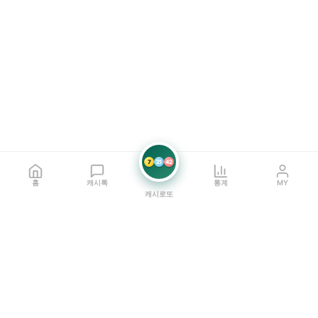
7
21
42
홈
캐시톡
통계
MY
캐시로또