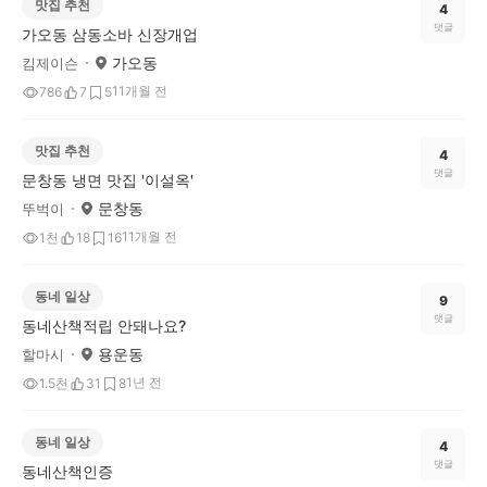
맛집 추천
4
댓글
가오동 삼동소바 신장개업
가오동
킴제이슨
11개월 전
786
7
5
맛집 추천
4
댓글
문창동 냉면 맛집 '이설옥'
문창동
뚜벅이
11개월 전
1천
18
16
동네 일상
9
댓글
동네산책적립 안돼나요?
용운동
할마시
1년 전
1.5천
31
8
동네 일상
4
댓글
동네산책인증