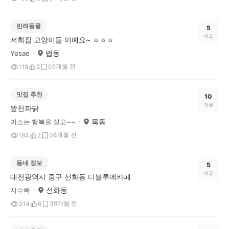
반려동물
5
댓글
저희집 고양이들 이예요~ ㅎㅎㅎ
법동
Yosae
5개월 전
119
2
0
맛집 추천
10
댓글
왕천파닭
목동
미소는 행복을 싣고~~
8개월 전
184
2
0
동네 정보
5
댓글
대전광역시 중구 선화동 디블루메카페
선화동
지수빠
9개월 전
314
6
3