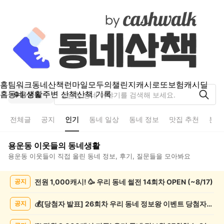
홈
팀워크
동네산책
런마일
모두의챌린지
캐시로또
보험
캐시딜
홈
동네 생활
주변 산책
산책 기록
용운동
전체글
공지
인기
동네 일상
동네 정보
맛집 추천
분실
용운동
이웃들의 동네생활
용운동
이웃들이 직접 올린 동네 정보, 후기, 질문들을 모아봐요
용
전원 1,000캐시! 🥳 우리 동네 썰전 14회차 OPEN (~8/17)
공지
운
동
인
💰[당첨자 발표] 26회차 우리 동네 정보왕 이벤트 당첨자를 발표합니다!
공지
기
글