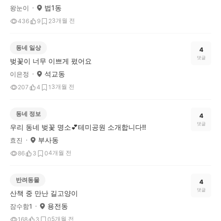
법1동
왕눈이
3개월 전
436
9
2
동네 일상
4
댓글
벚꽃이 너무 이쁘게 폈어요
석교동
이은정
3개월 전
207
4
1
동네 정보
4
댓글
우리 동네 벚꽃 명소💕테미공원 소개합니다!!
부사동
효진
4개월 전
86
3
0
반려동물
4
댓글
산책 중 만난 길고양이
용전동
잠수함1
5개월 전
168
3
0