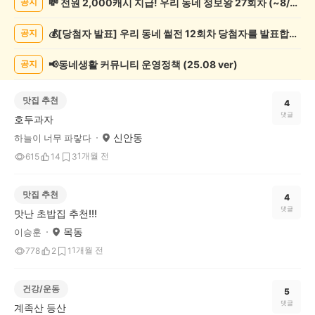
💸 전원 2,000캐시 지급! 우리 동네 정보왕 27회차 (~8/10)
공지
게
시
💰[당첨자 발표] 우리 동네 썰전 12회차 당첨자를 발표합니다!
공지
글
목
록
📢동네생활 커뮤니티 운영정책 (25.08 ver)
공지
맛집 추천
4
댓글
호두과자
신안동
하늘이 너무 파랗다
1개월 전
615
14
3
맛집 추천
4
댓글
맛난 초밥집 추천!!!
목동
이승훈
1개월 전
778
2
1
건강/운동
5
댓글
계족산 등산