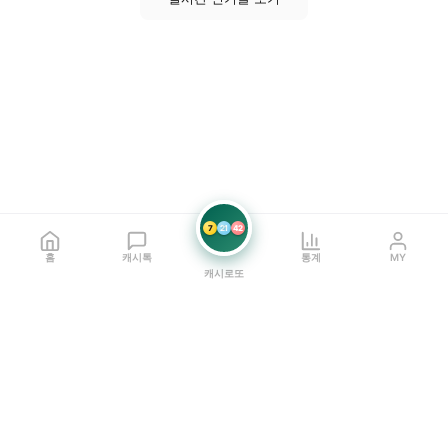
7
21
42
홈
캐시톡
통계
MY
캐시로또