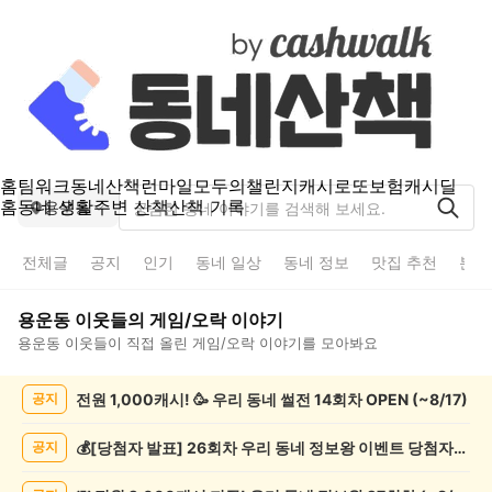
홈
팀워크
동네산책
런마일
모두의챌린지
캐시로또
보험
캐시딜
홈
동네 생활
주변 산책
산책 기록
용운동
전체글
공지
인기
동네 일상
동네 정보
맛집 추천
분실
용운동
이웃들의
게임/오락
이야기
용운동
이웃들이 직접 올린
게임/오락
이야기를 모아봐요
용
전원 1,000캐시! 🥳 우리 동네 썰전 14회차 OPEN (~8/17)
공지
운
동
게
💰[당첨자 발표] 26회차 우리 동네 정보왕 이벤트 당첨자를 발표합니다!
공지
임/
오