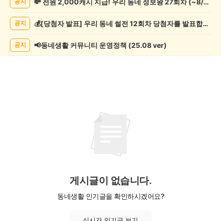
💸 전원 2,000캐시 지급! 우리 동네 정보왕 27회차 (~8/10)
공지
락
게
💰[당첨자 발표] 우리 동네 썰전 12회차 당첨자를 발표합니다!
공지
시
글
목
📢동네생활 커뮤니티 운영정책 (25.08 ver)
공지
록
게시글이 없습니다.
동네생활 인기글을 확인하시겠어요?
실시간 인기글 보기