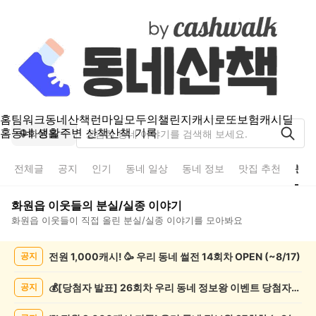
홈
팀워크
동네산책
런마일
모두의챌린지
캐시로또
보험
캐시딜
홈
동네 생활
주변 산책
산책 기록
화원읍
전체글
공지
인기
동네 일상
동네 정보
맛집 추천
분실
화원읍
이웃들의
분실/실종
이야기
화원읍
이웃들이 직접 올린
분실/실종
이야기를 모아봐요
화
전원 1,000캐시! 🥳 우리 동네 썰전 14회차 OPEN (~8/17)
공지
원
읍
분
💰[당첨자 발표] 26회차 우리 동네 정보왕 이벤트 당첨자를 발표합니다!
공지
실/
실