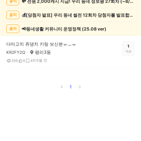
💸 전원 2,000캐시 지급! 우리 동네 정보왕 27회차 (~8/10)
공지
종
게
💰[당첨자 발표] 우리 동네 썰전 12회차 당첨자를 발표합니다!
공지
시
글
목
📢동네생활 커뮤니티 운영정책 (25.08 ver)
공지
록
다마고치 쥬댕치 키링 보신분ㅠㅡㅠ
1
평리3동
댓글
KR2FY2Q
6개월 전
266
6
4
1