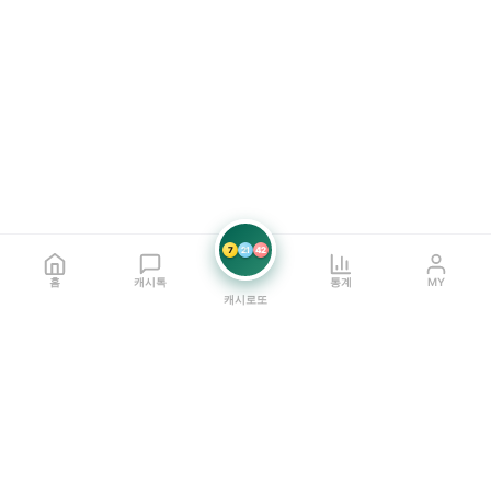
7
21
42
홈
캐시톡
통계
MY
캐시로또