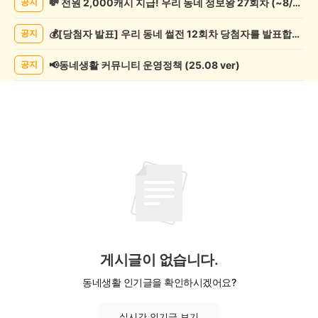
💸 전원 2,000캐시 지급! 우리 동네 정보왕 27회차 (~8/10)
공지
락
게
💰[당첨자 발표] 우리 동네 썰전 12회차 당첨자를 발표합니다!
공지
시
글
목
📢동네생활 커뮤니티 운영정책 (25.08 ver)
공지
록
게시글이 없습니다.
동네생활 인기글을 확인하시겠어요?
실시간 인기글 보기