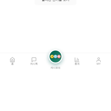
7
21
42
홈
캐시톡
통계
MY
캐시로또