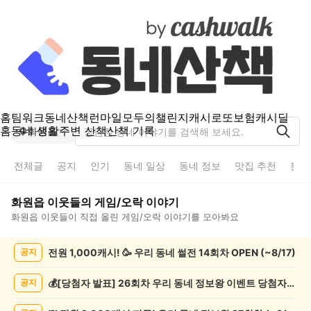
홈
팀워크
동네산책
런마일
모두의챌린지
캐시로또
보험
캐시딜
홈
동네 생활
주변 산책
산책 기록
화원읍
전체글
공지
인기
동네 일상
동네 정보
맛집 추천
분실
화원읍
이웃들의
게임/오락
이야기
화원읍
이웃들이 직접 올린
게임/오락
이야기를 모아봐요
화
전원 1,000캐시! 🥳 우리 동네 썰전 14회차 OPEN (~8/17)
공지
원
읍
게
💰[당첨자 발표] 26회차 우리 동네 정보왕 이벤트 당첨자를 발표합니다!
공지
임/
오