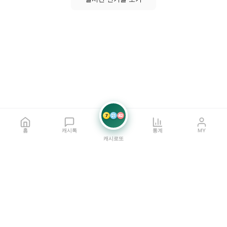
7
21
42
홈
캐시톡
통계
MY
캐시로또