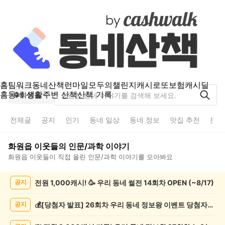
홈
팀워크
동네산책
런마일
모두의챌린지
캐시로또
보험
캐시딜
홈
동네 생활
주변 산책
산책 기록
화원읍
전체글
공지
인기
동네 일상
동네 정보
맛집 추천
분실
화원읍
이웃들의
인문/과학
이야기
화원읍
이웃들이 직접 올린
인문/과학
이야기를 모아봐요
화
전원 1,000캐시! 🥳 우리 동네 썰전 14회차 OPEN (~8/17)
공지
원
읍
인
💰[당첨자 발표] 26회차 우리 동네 정보왕 이벤트 당첨자를 발표합니다!
공지
문/
과