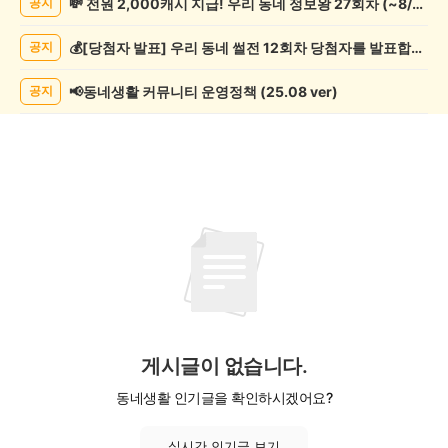
💸 전원 2,000캐시 지급! 우리 동네 정보왕 27회차 (~8/10)
공지
학
게
💰[당첨자 발표] 우리 동네 썰전 12회차 당첨자를 발표합니다!
공지
시
글
목
📢동네생활 커뮤니티 운영정책 (25.08 ver)
공지
록
게시글이 없습니다.
동네생활 인기글을 확인하시겠어요?
실시간 인기글 보기