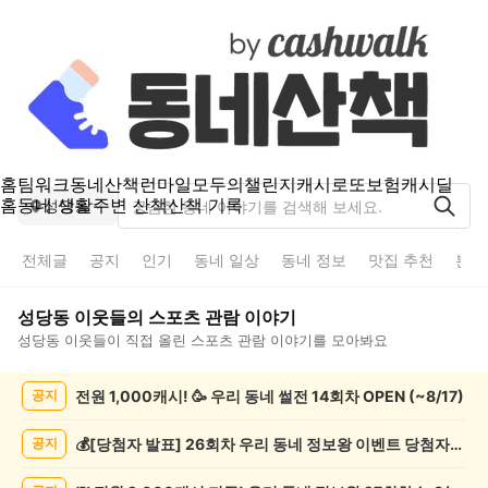
홈
팀워크
동네산책
런마일
모두의챌린지
캐시로또
보험
캐시딜
홈
동네 생활
주변 산책
산책 기록
성당동
전체글
공지
인기
동네 일상
동네 정보
맛집 추천
분실
성당동
이웃들의
스포츠 관람
이야기
성당동
이웃들이 직접 올린
스포츠 관람
이야기를 모아봐요
성
전원 1,000캐시! 🥳 우리 동네 썰전 14회차 OPEN (~8/17)
공지
당
동
스
💰[당첨자 발표] 26회차 우리 동네 정보왕 이벤트 당첨자를 발표합니다!
공지
포
츠