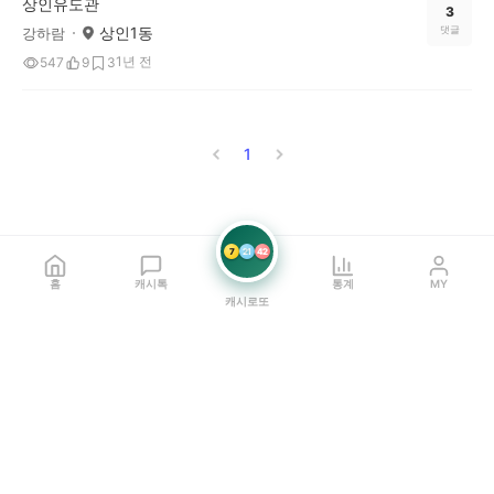
상인유도관
3
상인1동
댓글
강하람
1년 전
547
9
3
1
7
21
42
홈
캐시톡
통계
MY
캐시로또