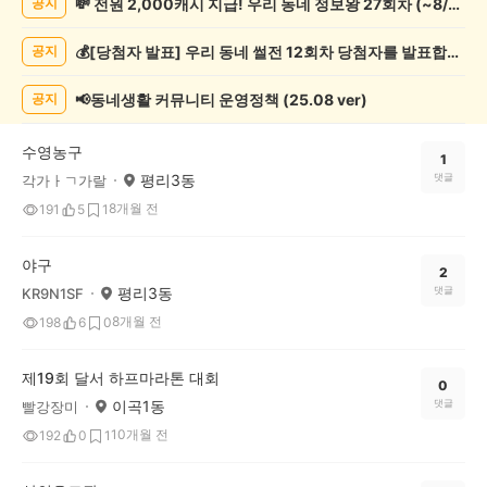
💸 전원 2,000캐시 지급! 우리 동네 정보왕 27회차 (~8/10)
공지
관
람
💰[당첨자 발표] 우리 동네 썰전 12회차 당첨자를 발표합니다!
공지
게
시
글
📢동네생활 커뮤니티 운영정책 (25.08 ver)
공지
목
록
수영농구
1
평리3동
댓글
각가ㅏㄱ가랄
8개월 전
191
5
1
야구
2
평리3동
댓글
KR9N1SF
8개월 전
198
6
0
제19회 달서 하프마라톤 대회
0
이곡1동
댓글
빨강장미
10개월 전
192
0
1