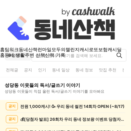
홈
팀워크
동네산책
런마일
모두의챌린지
캐시로또
보험
캐시딜
홈
동네 생활
주변 산책
산책 기록
성당동
전체글
공지
인기
동네 일상
동네 정보
맛집 추천
분실
성당동
이웃들의
독서/글쓰기
이야기
성당동
이웃들이 직접 올린
독서/글쓰기
이야기를 모아봐요
성
전원 1,000캐시! 🥳 우리 동네 썰전 14회차 OPEN (~8/17)
공지
당
동
독
💰[당첨자 발표] 26회차 우리 동네 정보왕 이벤트 당첨자를 발표합니다!
공지
서/
글