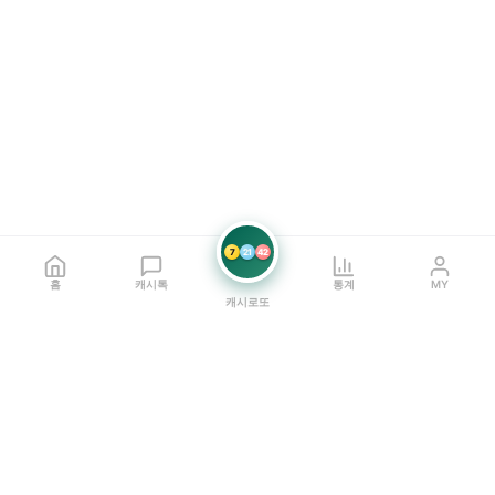
7
21
42
홈
캐시톡
통계
MY
캐시로또