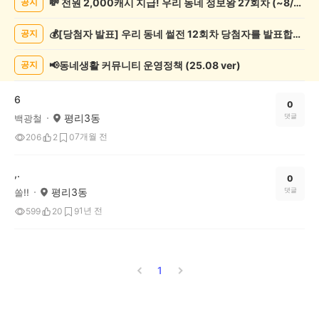
💸 전원 2,000캐시 지급! 우리 동네 정보왕 27회차 (~8/10)
공지
쓰
기
💰[당첨자 발표] 우리 동네 썰전 12회차 당첨자를 발표합니다!
공지
게
시
글
📢동네생활 커뮤니티 운영정책 (25.08 ver)
공지
목
록
6
0
평리3동
댓글
백광철
7개월 전
206
2
0
,.
0
평리3동
댓글
쏠!!
1년 전
599
20
9
1