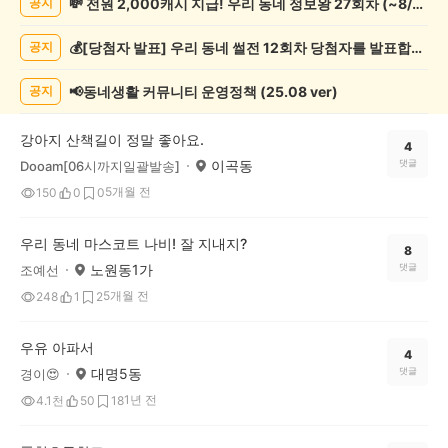
💸 전원 2,000캐시 지급! 우리 동네 정보왕 27회차 (~8/10)
공지
물
게
💰[당첨자 발표] 우리 동네 썰전 12회차 당첨자를 발표합니다!
공지
시
글
목
📢동네생활 커뮤니티 운영정책 (25.08 ver)
공지
록
강아지 산책길이 정말 좋아요.
4
이곡동
댓글
Dooam[06시까지일괄발송]
5개월 전
150
0
0
우리 동네 마스코트 나비! 잘 지내지?
8
노원동1가
댓글
조예선
5개월 전
248
1
2
우유 아파서
4
대명5동
댓글
경이😍
1년 전
4.1천
50
18