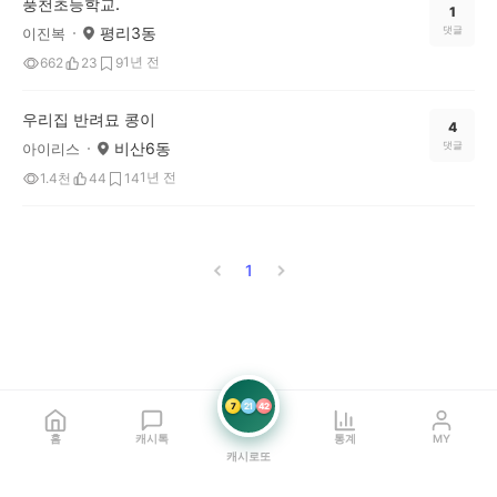
풍천초등학교.
1
평리3동
댓글
이진복
1년 전
662
23
9
우리집 반려묘 콩이
4
비산6동
댓글
아이리스
1년 전
1.4천
44
14
1
7
21
42
홈
캐시톡
통계
MY
캐시로또