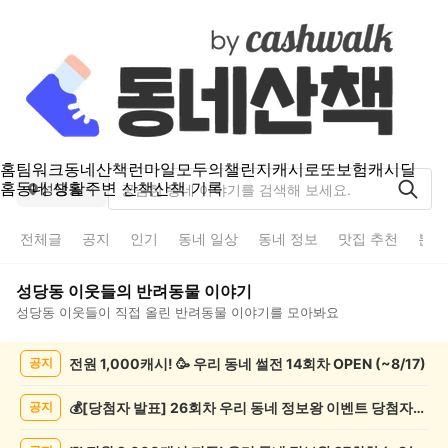
홈
팀워크
동네산책
런마일
모두의챌린지
캐시로또
보험
캐시딜
홈
동네 생활
주변 산책
산책 기록
성당동
전체글
공지
인기
동네 일상
동네 정보
맛집 추천
분실
성당동
이웃들의
반려동물
이야기
성당동
이웃들이 직접 올린
반려동물
이야기를 모아봐요
성
전원 1,000캐시! 🥳 우리 동네 썰전 14회차 OPEN (~8/17)
공지
당
동
반
💰[당첨자 발표] 26회차 우리 동네 정보왕 이벤트 당첨자를 발표합니다!
공지
려
동