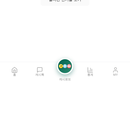
7
21
42
홈
캐시톡
통계
MY
캐시로또