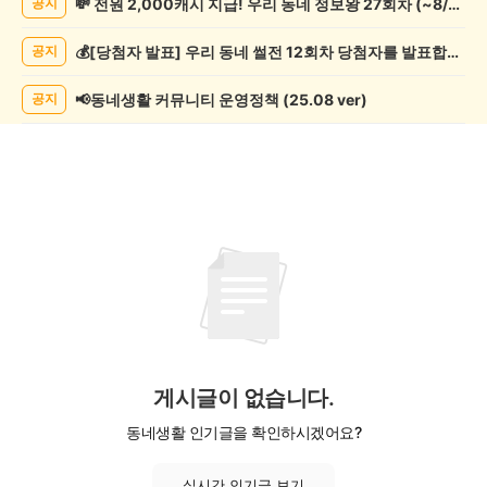
💸 전원 2,000캐시 지급! 우리 동네 정보왕 27회차 (~8/10)
공지
임
게
💰[당첨자 발표] 우리 동네 썰전 12회차 당첨자를 발표합니다!
공지
시
글
목
📢동네생활 커뮤니티 운영정책 (25.08 ver)
공지
록
게시글이 없습니다.
동네생활 인기글을 확인하시겠어요?
실시간 인기글 보기