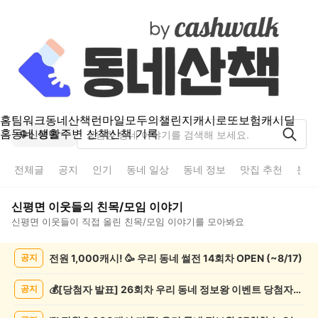
홈
팀워크
동네산책
런마일
모두의챌린지
캐시로또
보험
캐시딜
홈
동네 생활
주변 산책
산책 기록
신평면
전체글
공지
인기
동네 일상
동네 정보
맛집 추천
분실
신평면
이웃들의
친목/모임
이야기
신평면
이웃들이 직접 올린
친목/모임
이야기를 모아봐요
신
전원 1,000캐시! 🥳 우리 동네 썰전 14회차 OPEN (~8/17)
공지
평
면
친
💰[당첨자 발표] 26회차 우리 동네 정보왕 이벤트 당첨자를 발표합니다!
공지
목/
모