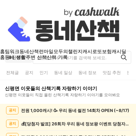
홈
팀워크
동네산책
런마일
모두의챌린지
캐시로또
보험
캐시딜
홈
동네 생활
주변 산책
산책 기록
신평면
전체글
공지
인기
동네 일상
동네 정보
맛집 추천
분실
신평면
이웃들의
산책기록 자랑하기
이야기
신평면
이웃들이 직접 올린
산책기록 자랑하기
이야기를 모아봐요
신
전원 1,000캐시! 🥳 우리 동네 썰전 14회차 OPEN (~8/17)
공지
평
면
산
💰[당첨자 발표] 26회차 우리 동네 정보왕 이벤트 당첨자를 발표합니다!
공지
책
기