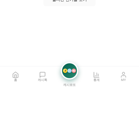
7
21
42
홈
캐시톡
통계
MY
캐시로또