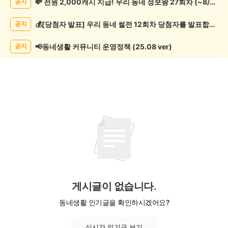
💸 전원 2,000캐시 지급! 우리 동네 정보왕 27회차 (~8/10)
공지
록
자
💰[당첨자 발표] 우리 동네 썰전 12회차 당첨자를 발표합니다!
공지
랑
하
기
📢동네생활 커뮤니티 운영정책 (25.08 ver)
공지
게
시
글
목
록
게시글이 없습니다.
동네생활 인기글을 확인하시겠어요?
실시간 인기글 보기