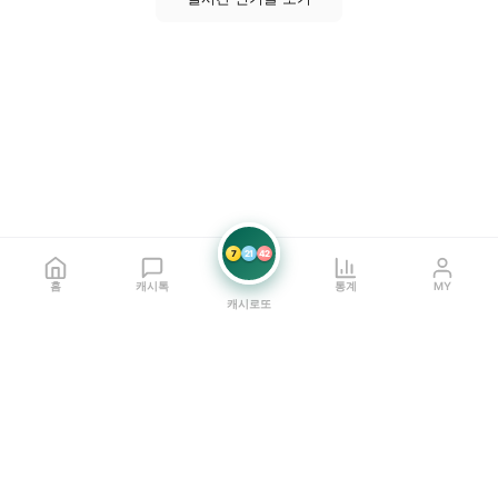
7
21
42
홈
캐시톡
통계
MY
캐시로또