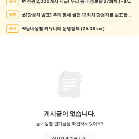
💸 전원 2,000캐시 지급! 우리 동네 정보왕 27회차 (~8/10)
공지
술
게
💰[당첨자 발표] 우리 동네 썰전 12회차 당첨자를 발표합니다!
공지
시
글
목
📢동네생활 커뮤니티 운영정책 (25.08 ver)
공지
록
게시글이 없습니다.
동네생활 인기글을 확인하시겠어요?
실시간 인기글 보기