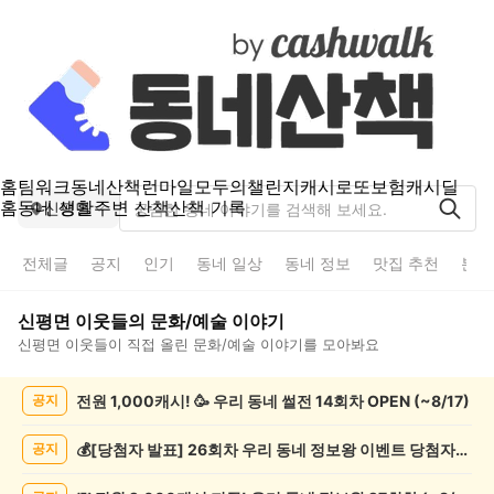
홈
팀워크
동네산책
런마일
모두의챌린지
캐시로또
보험
캐시딜
홈
동네 생활
주변 산책
산책 기록
신평면
전체글
공지
인기
동네 일상
동네 정보
맛집 추천
분실
신평면
이웃들의
문화/예술
이야기
신평면
이웃들이 직접 올린
문화/예술
이야기를 모아봐요
신
전원 1,000캐시! 🥳 우리 동네 썰전 14회차 OPEN (~8/17)
공지
평
면
문
💰[당첨자 발표] 26회차 우리 동네 정보왕 이벤트 당첨자를 발표합니다!
공지
화/
예