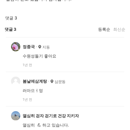
댓글 3
댓글
3
등록순
최신순
정종국
지동
수원성돌기 좋아요
1년 전
봄날에삼계탕
삼문동
러아으ㅓ엉
1년 전
열심히 걷자 걷기로 건강 지키자
열심히 💪 하고 있습니다.