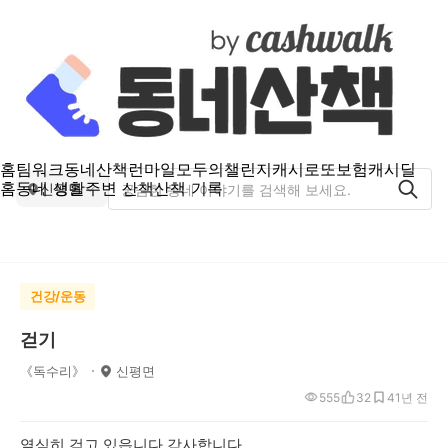
홈
팀워크
동네산책
런마일
모두의챌린지
캐시로또
보험
캐시딜
홈
동네 생활
주변 산책
산책 기록
신평면
건강/운동
걷기
《독수리》
신평면
555
32
4
1년 전
열심히 걷고 있읍니다 감사합니다.