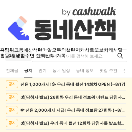
홈
팀워크
동네산책
런마일
모두의챌린지
캐시로또
보험
캐시딜
홈
동네 생활
주변 산책
산책 기록
별내동
전체글
공지
인기
동네 일상
동네 정보
맛집 추천
분실
별
전원 1,000캐시! 🥳 우리 동네 썰전 14회차 OPEN (~8/17)
공지
내
동
공
💰[당첨자 발표] 26회차 우리 동네 정보왕 이벤트 당첨자를 발표합니다!
공지
지
게
💸 전원 2,000캐시 지급! 우리 동네 정보왕 27회차 (~8/10)
공지
시
글
💰[당첨자 발표] 우리 동네 썰전 12회차 당첨자를 발표합니다!
공지
목
록