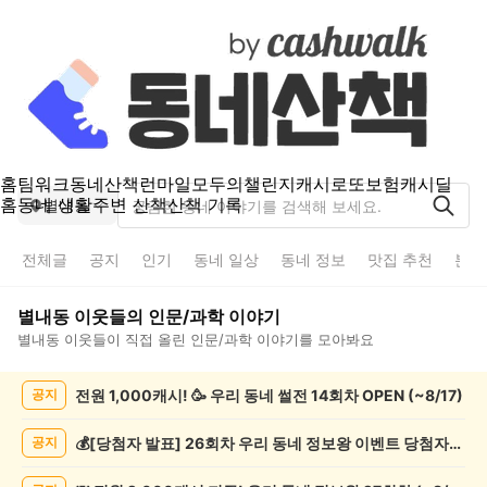
홈
팀워크
동네산책
런마일
모두의챌린지
캐시로또
보험
캐시딜
홈
동네 생활
주변 산책
산책 기록
별내동
전체글
공지
인기
동네 일상
동네 정보
맛집 추천
분실
별내동
이웃들의
인문/과학
이야기
별내동
이웃들이 직접 올린
인문/과학
이야기를 모아봐요
별
전원 1,000캐시! 🥳 우리 동네 썰전 14회차 OPEN (~8/17)
공지
내
동
인
💰[당첨자 발표] 26회차 우리 동네 정보왕 이벤트 당첨자를 발표합니다!
공지
문/
과