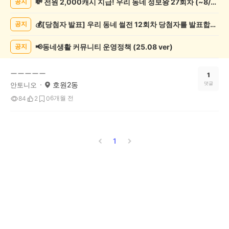
💸 전원 2,000캐시 지급! 우리 동네 정보왕 27회차 (~8/10)
공지
학
게
💰[당첨자 발표] 우리 동네 썰전 12회차 당첨자를 발표합니다!
공지
시
글
목
📢동네생활 커뮤니티 운영정책 (25.08 ver)
공지
록
ㅡㅡㅡㅡㅡ
1
호원2동
댓글
안토니오
6개월 전
84
2
0
1