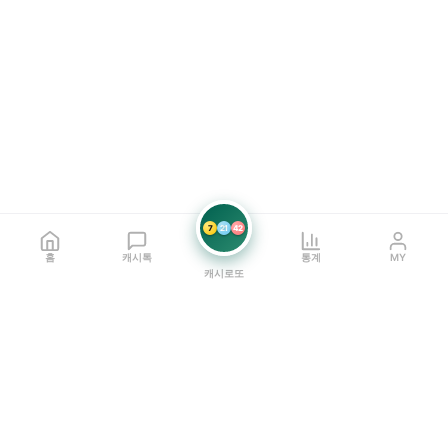
7
21
42
홈
캐시톡
통계
MY
캐시로또