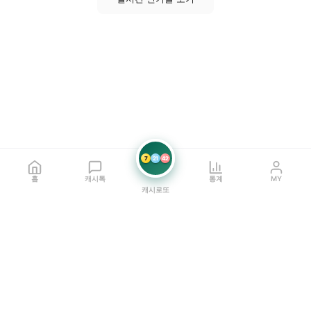
7
21
42
홈
캐시톡
통계
MY
캐시로또