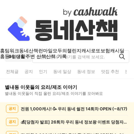
홈
팀워크
동네산책
런마일
모두의챌린지
캐시로또
보험
캐시딜
홈
동네 생활
주변 산책
산책 기록
별내동
전체글
공지
인기
동네 일상
동네 정보
맛집 추천
분실
별내동
이웃들의
요리/제조
이야기
별내동
이웃들이 직접 올린
요리/제조
이야기를 모아봐요
별
전원 1,000캐시! 🥳 우리 동네 썰전 14회차 OPEN (~8/17)
공지
내
동
요
💰[당첨자 발표] 26회차 우리 동네 정보왕 이벤트 당첨자를 발표합니다!
공지
리/
제