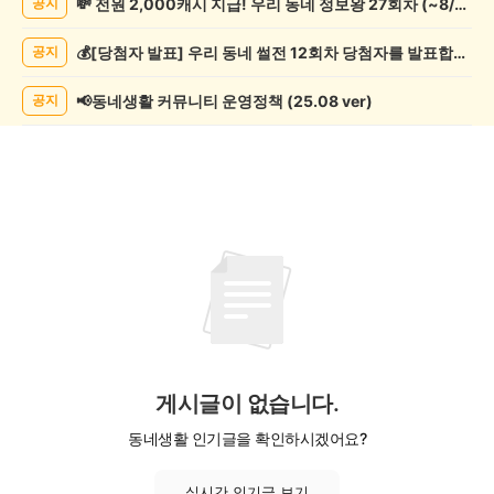
💸 전원 2,000캐시 지급! 우리 동네 정보왕 27회차 (~8/10)
공지
조
게
💰[당첨자 발표] 우리 동네 썰전 12회차 당첨자를 발표합니다!
공지
시
글
목
📢동네생활 커뮤니티 운영정책 (25.08 ver)
공지
록
게시글이 없습니다.
동네생활 인기글을 확인하시겠어요?
실시간 인기글 보기