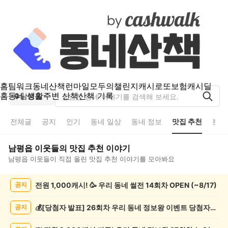
홈
팀워크
동네산책
런마일
모두의챌린지
캐시로또
보험
캐시딜
홈
동네 생활
주변 산책
산책 기록
남평읍
전체글
공지
인기
동네 일상
동네 정보
맛집 추천
분실
남평읍
이웃들의
맛집 추천
이야기
남평읍
이웃들이 직접 올린
맛집 추천
이야기를 모아봐요
남
전원 1,000캐시! 🥳 우리 동네 썰전 14회차 OPEN (~8/17)
공지
평
읍
맛
💰[당첨자 발표] 26회차 우리 동네 정보왕 이벤트 당첨자를 발표합니다!
공지
집
추