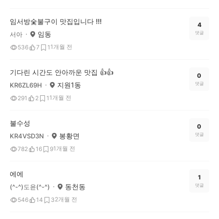
임서방숯불구이 맛집입니다 !!!
4
임동
댓글
서아
1개월 전
536
7
1
기다린 시간도 안아까운 맛집 👍👍
0
지원1동
댓글
KR6ZL69H
1개월 전
291
2
1
불수성
0
봉황면
댓글
KR4VSD3N
1개월 전
782
16
9
에에
1
동천동
댓글
(^-^)도윤(^-^)
2개월 전
546
14
3