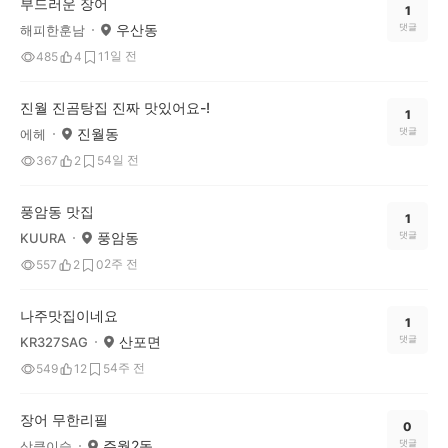
부드러운 장어
1
우산동
댓글
해피한훈남
1일 전
485
4
1
진월 진곰탕집 진짜 맛있어요-!
1
진월동
댓글
에헤
4일 전
367
2
5
풍암동 맛집
1
풍암동
댓글
KUURA
2주 전
557
2
0
나주맛집이네요
1
산포면
댓글
KR327SAG
4주 전
549
12
5
장어 무한리필
0
주월2동
댓글
상큼이슬