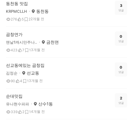
동천동 맛집
3
동천동
댓글
KRPMCLLH
2개월 전
276
5
2
곱창연가
0
금천면
댓글
맨날1캐시만주나..
3개월 전
423
7
1
선교동에있는 곱창집
0
선교동
댓글
김정순
3개월 전
90
4
1
순대맛집
2
산수1동
댓글
유나현수파파
4개월 전
339
2
1