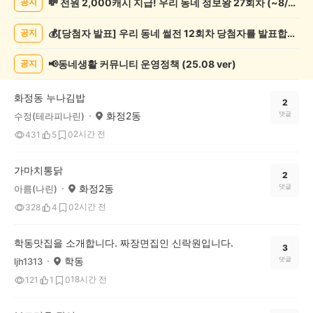
💸 전원 2,000캐시 지급! 우리 동네 정보왕 27회차 (~8/10)
공지
천
게
💰[당첨자 발표] 우리 동네 썰전 12회차 당첨자를 발표합니다!
공지
시
글
목
📢동네생활 커뮤니티 운영정책 (25.08 ver)
공지
록
화정동 누나김밥
2
화정2동
댓글
수정(테라피나린)
2시간 전
431
5
0
가마치통닭
2
화정2동
댓글
아름(나린)
2시간 전
328
4
0
학동맛집을 소개합니다. 짜장면집인 신락원입니다.
3
학동
댓글
ljh1313
18시간 전
121
1
0