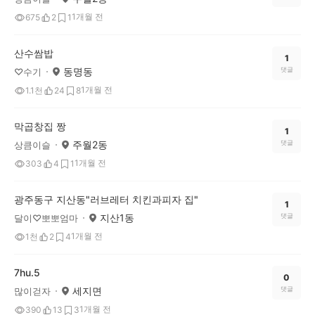
1개월 전
675
2
1
산수쌈밥
1
동명동
댓글
♡수기
1개월 전
1.1천
24
8
막곱창집 짱
1
주월2동
댓글
상큼이슬
1개월 전
303
4
1
광주동구 지산동"러브레터 치킨과피자 집"
1
지산1동
댓글
달이♡뽀뽀엄마
1개월 전
1천
2
4
7hu.5
0
세지면
댓글
많이걷자
1개월 전
390
13
3