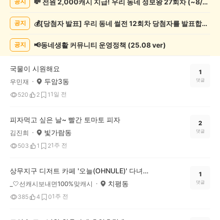
💸 전원 2,000캐시 지급! 우리 동네 정보왕 27회차 (~8/10)
공지
보
게
💰[당첨자 발표] 우리 동네 썰전 12회차 당첨자를 발표합니다!
공지
시
글
목
📢동네생활 커뮤니티 운영정책 (25.08 ver)
공지
록
국물이 시원해요
1
두암3동
댓글
우민재
1일 전
520
2
1
피자먹고 싶은 날~ 빨간 토마토 피자
2
빛가람동
댓글
김진희
1주 전
503
1
2
상무지구 디저트 카페 '오늘(OHNULE)' 다녀왔어요!
1
치평동
댓글
_🤍선캐시보내면100%맞캐시
1주 전
385
4
0