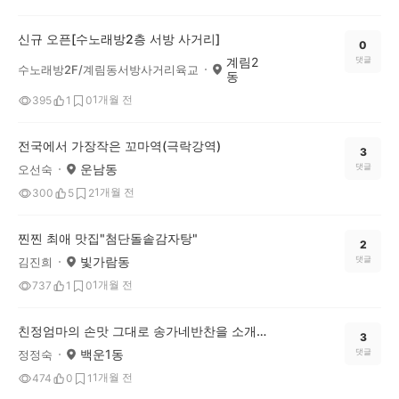
신규 오픈[수노래방2층 서방 사거리]
0
계림2
댓글
수노래방2F/계림동서방사거리육교
동
1개월 전
395
1
0
전국에서 가장작은 꼬마역(극락강역)
3
운남동
댓글
오선숙
1개월 전
300
5
2
찐찐 최애 맛집"첨단돌솥감자탕"
2
빛가람동
댓글
김진희
1개월 전
737
1
0
친정엄마의 손맛 그대로 송가네반찬을 소개하네요!
3
백운1동
댓글
정정숙
1개월 전
474
0
1