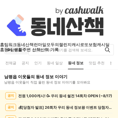
홈
팀워크
동네산책
런마일
모두의챌린지
캐시로또
보험
캐시딜
홈
동네 생활
주변 산책
산책 기록
남평읍
전체글
공지
인기
동네 일상
동네 정보
맛집 추천
분실
남평읍
이웃들의
동네 정보
이야기
남평읍
이웃들이 직접 올린
동네 정보
이야기를 모아봐요
남
전원 1,000캐시! 🥳 우리 동네 썰전 14회차 OPEN (~8/17)
공지
평
읍
동
💰[당첨자 발표] 26회차 우리 동네 정보왕 이벤트 당첨자를 발표합니다!
공지
네
정