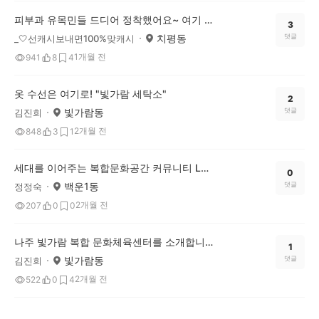
피부과 유목민들 드디어 정착했어요~ 여기 강추!
3
치평동
댓글
_🤍선캐시보내면100%맞캐시
1개월 전
941
8
4
옷 수선은 여기로! "빛가람 세탁소"
2
빛가람동
댓글
김진희
2개월 전
848
3
1
세대를 이어주는 복합문화공간 커뮤니티 LH 반딧불 작은도서관
0
백운1동
댓글
정정숙
2개월 전
207
0
0
나주 빛가람 복합 문화체육센터를 소개합니다.
1
빛가람동
댓글
김진희
2개월 전
522
0
4