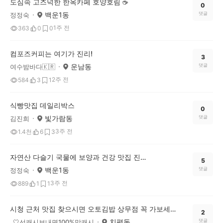
도심속 고즈넉한 한옥카페 호양호림 ☕️
0
백운1동
댓글
정정숙
1주 전
363
0
0
컴포즈커피는 여기가 진리!
3
운남동
댓글
여수밤바다🇰🇷
2주 전
584
3
1
식빵맛집 데일리박스
0
빛가람동
댓글
김진희
3주 전
1.4천
6
3
자연산 다슬기 국물에 보양과 건강 맛집 진월다슬기!
5
백운1동
댓글
정정숙
3주 전
889
1
1
시청 근처 맛집 찾으시면 오토김밥 상무점 꼭 가보세요!! 💚
2
치평동
댓글
_🤍선캐시보내면100%맞캐시