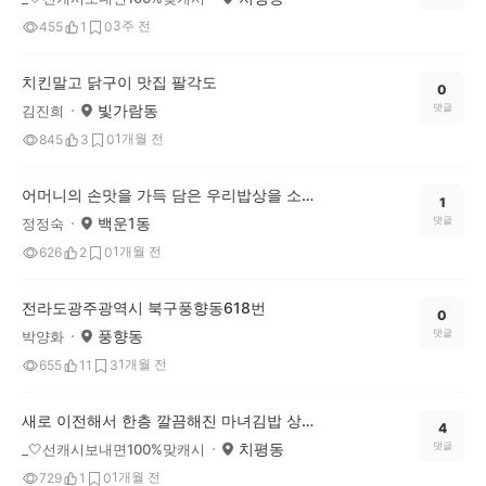
3주 전
455
1
0
치킨말고 닭구이 맛집 팔각도
0
빛가람동
댓글
김진희
1개월 전
845
3
0
어머니의 손맛을 가득 담은 우리밥상을 소개합니다.
1
백운1동
댓글
정정숙
1개월 전
626
2
0
전라도광주광역시 북구풍향동618번
0
풍향동
댓글
박양화
1개월 전
655
11
3
새로 이전해서 한층 깔끔해진 마녀김밥 상무점 다녀왔어요 😋
4
치평동
댓글
_🤍선캐시보내면100%맞캐시
1개월 전
729
1
0