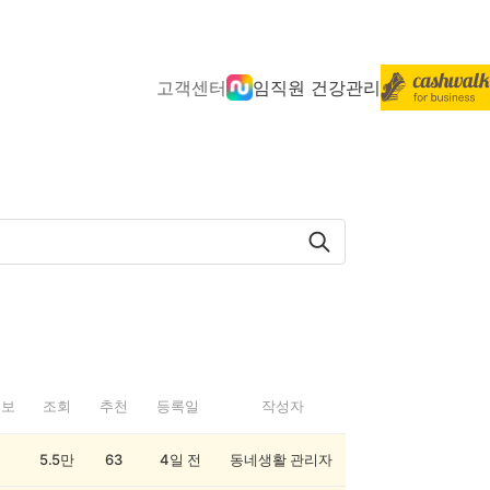
고객센터
임직원 건강관리
정보
조회
추천
등록일
작성자
5.5만
63
4일 전
동네생활 관리자