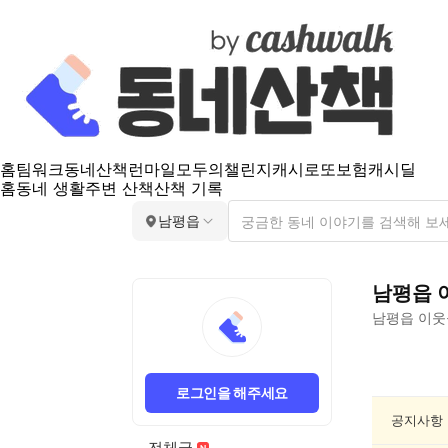
홈
팀워크
동네산책
런마일
모두의챌린지
캐시로또
보험
캐시딜
홈
동네 생활
주변 산책
산책 기록
남평읍
남평읍
남평읍
이웃
남
평
로그인을 해주세요
읍
요
공지사항
리/
전체글