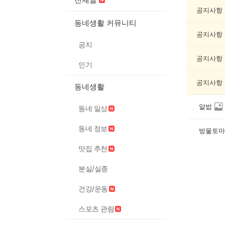
제
조
공지사항
게
동네생활 커뮤니티
시
공지사항
글
공지
목
록
공지사항
인기
공지사항
동네생활
알밥
동네 일상
동네 정보
방울토마
맛집 추천
분실/실종
건강/운동
스포츠 관람