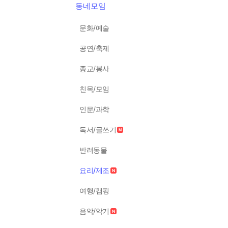
동네모임
문화/예술
공연/축제
종교/봉사
친목/모임
인문/과학
독서/글쓰기
반려동물
요리/제조
여행/캠핑
음악/악기