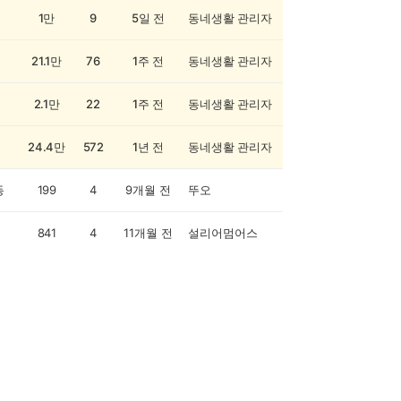
1만
9
5일 전
동네생활 관리자
21.1만
76
1주 전
동네생활 관리자
2.1만
22
1주 전
동네생활 관리자
24.4만
572
1년 전
동네생활 관리자
동
199
4
9개월 전
뚜오
841
4
11개월 전
설리어멈어스