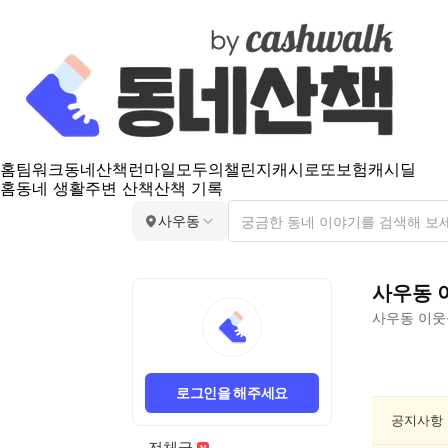
홈
팀워크
동네산책
런마일
모두의챌린지
캐시로또
보험
캐시딜
홈
동네 생활
주변 산책
산책 기록
사우동
사우동
사우동
이웃
사
우
로그인을 해주세요
동
친
공지사항
목/
전체글