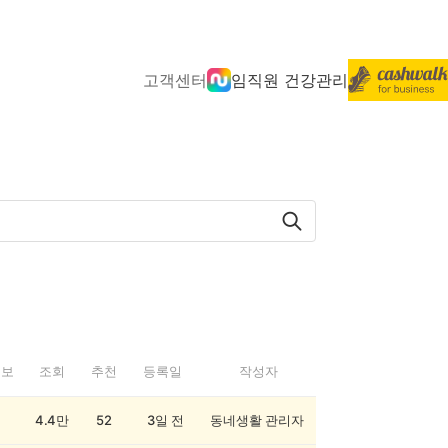
고객센터
임직원 건강관리
정보
조회
추천
등록일
작성자
4.4만
52
3일 전
동네생활 관리자