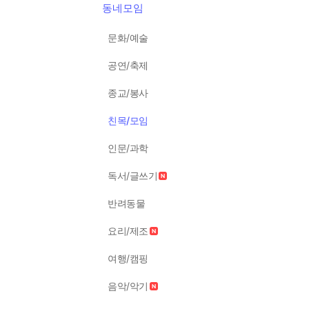
동네모임
문화/예술
공연/축제
종교/봉사
친목/모임
인문/과학
독서/글쓰기
반려동물
요리/제조
여행/캠핑
음악/악기