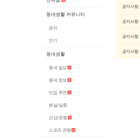
모
임
공지사항
게
동네생활 커뮤니티
시
공지사항
글
공지
목
록
공지사항
인기
공지사항
동네생활
동네 일상
동네 정보
맛집 추천
분실/실종
건강/운동
스포츠 관람