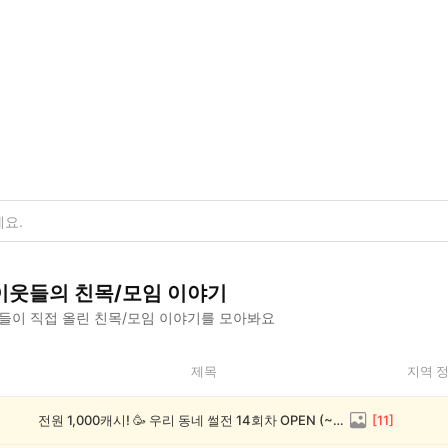
이웃들의
친목/모임
이야기
들이 직접 올린
친목/모임
이야기를 모아봐요
제목
지역 
전원 1,000캐시! 🥳 우리 동네 썰전 14회차 OPEN (~8/17)
[
11
]