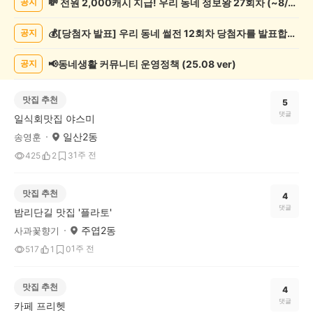
💸 전원 2,000캐시 지급! 우리 동네 정보왕 27회차 (~8/10)
공지
게
시
💰[당첨자 발표] 우리 동네 썰전 12회차 당첨자를 발표합니다!
공지
글
목
록
📢동네생활 커뮤니티 운영정책 (25.08 ver)
공지
맛집 추천
5
댓글
일식회맛집 야스미
일산2동
송영훈
1주 전
425
2
3
맛집 추천
4
댓글
밤리단길 맛집 '플라토'
주엽2동
사과꽃향기
1주 전
517
1
0
맛집 추천
4
댓글
카페 프리헷