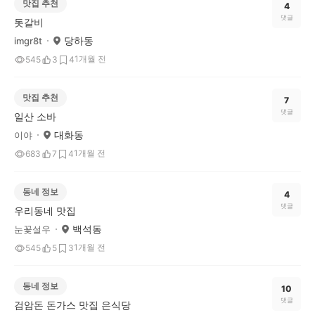
맛집 추천
4
댓글
돗갈비
당하동
imgr8t
1개월 전
545
3
4
맛집 추천
7
댓글
일산 소바
대화동
이야
1개월 전
683
7
4
동네 정보
4
댓글
우리동네 맛집
백석동
눈꽃설우
1개월 전
545
5
3
동네 정보
10
댓글
검암돈 돈가스 맛집 은식당