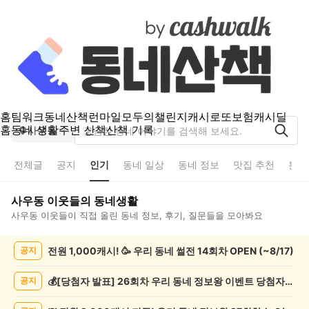
홈
팀워크
동네산책
런마일
모두의챌린지
캐시로또
보험
캐시딜
홈
동네 생활
주변 산책
산책 기록
사우동
전체글
공지
인기
동네 일상
동네 정보
맛집 추천
분실
사우동
이웃들의 동네생활
사우동
이웃들이 직접 올린 동네 정보, 후기, 질문들을 모아봐요
사
전원 1,000캐시! 🥳 우리 동네 썰전 14회차 OPEN (~8/17)
공지
우
동
인
💰[당첨자 발표] 26회차 우리 동네 정보왕 이벤트 당첨자를 발표합니다!
공지
기
글