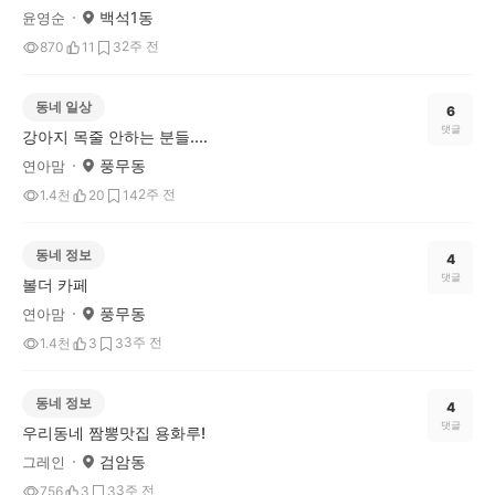
백석1동
윤영순
2주 전
870
11
3
동네 일상
6
댓글
강아지 목줄 안하는 분들....
풍무동
연아맘
2주 전
1.4천
20
14
동네 정보
4
댓글
볼더 카페
풍무동
연아맘
3주 전
1.4천
3
3
동네 정보
4
댓글
우리동네 짬뽕맛집 용화루!
검암동
그레인
3주 전
756
3
3