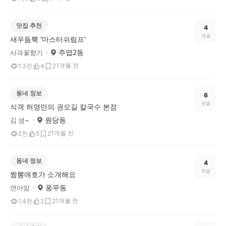
맛집 추천
4
댓글
새우듬뿍 '마스터쉬림프'
주엽2동
사과꽃향기
1개월 전
1.3천
4
2
동네 정보
6
댓글
식객 허영만의 권오길 칼국수 본점
원당동
김 샘~
1개월 전
2천
5
2
동네 정보
4
댓글
짬뽕애호가 소개해요
풍무동
연아맘
1개월 전
1.4천
2
2