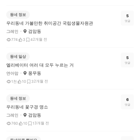
동네 정보
5
댓글
우리동네 가볼만한 취미공간 국립생물자원관
검암동
그레인
2개월 전
774
3
4
동네 일상
5
댓글
엘리베이터 여러 대 모두 누르는 거
풍무동
연아맘
2개월 전
1천
10
3
동네 정보
6
댓글
우리동네 꽃구경 명소
검암동
그레인
3개월 전
760
10
1