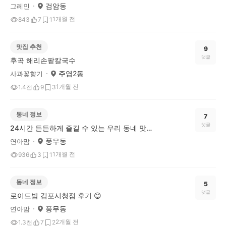
검암동
그레인
1개월 전
843
7
1
맛집 추천
9
댓글
후곡 해리손팥칼국수
주엽2동
사과꽃향기
1개월 전
1.4천
9
3
동네 정보
7
댓글
24시간 든든하게 즐길 수 있는 우리 동네 맛집! 콩심 소개해요!
풍무동
연아맘
1개월 전
936
3
1
동네 정보
5
댓글
로이드밤 김포시청점 후기 😊
풍무동
연아맘
2개월 전
1.3천
7
2