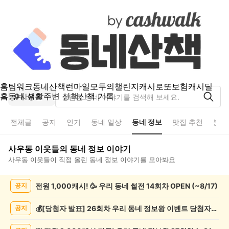
홈
팀워크
동네산책
런마일
모두의챌린지
캐시로또
보험
캐시딜
홈
동네 생활
주변 산책
산책 기록
사우동
전체글
공지
인기
동네 일상
동네 정보
맛집 추천
분실
사우동
이웃들의
동네 정보
이야기
사우동
이웃들이 직접 올린
동네 정보
이야기를 모아봐요
사
전원 1,000캐시! 🥳 우리 동네 썰전 14회차 OPEN (~8/17)
공지
우
동
동
💰[당첨자 발표] 26회차 우리 동네 정보왕 이벤트 당첨자를 발표합니다!
공지
네
정