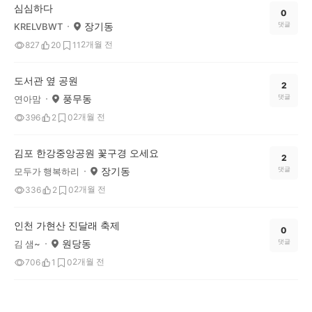
심심하다
0
장기동
댓글
KRELVBWT
2개월 전
827
20
11
도서관 옆 공원
2
풍무동
댓글
연아맘
2개월 전
396
2
0
김포 한강중앙공원 꽃구경 오세요
2
장기동
댓글
모두가 행복하리
2개월 전
336
2
0
인천 가현산 진달래 축제
0
원당동
댓글
김 샘~
2개월 전
706
1
0