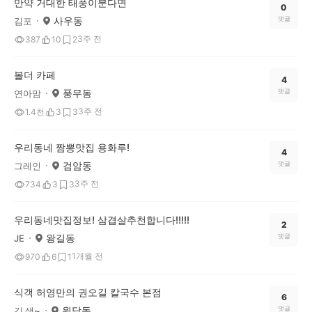
만약 거대한 태풍이분다면
0
사우동
댓글
김포
3주 전
387
10
2
볼더 카페
4
풍무동
댓글
연아맘
3주 전
1.4천
3
3
우리동네 짬뽕맛집 용화루!
4
검암동
댓글
그레인
3주 전
734
3
3
우리동네맛집정보! 삼겹살추천합니다!!!!!
2
왕길동
댓글
JE
1개월 전
970
6
1
식객 허영만의 권오길 칼국수 본점
6
원당동
댓글
김 샘~