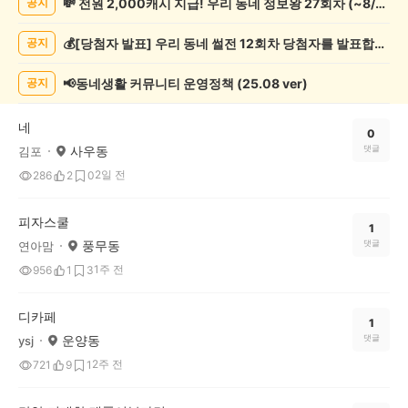
💸 전원 2,000캐시 지급! 우리 동네 정보왕 27회차 (~8/10)
공지
보
게
💰[당첨자 발표] 우리 동네 썰전 12회차 당첨자를 발표합니다!
공지
시
글
목
📢동네생활 커뮤니티 운영정책 (25.08 ver)
공지
록
네
0
사우동
댓글
김포
2일 전
286
2
0
피자스쿨
1
풍무동
댓글
연아맘
1주 전
956
1
3
디카페
1
운양동
댓글
ysj
2주 전
721
9
1