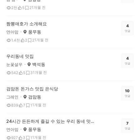
1개월 전
2천
5
2
짬뽕애호가 소개해요
4
풍무동
댓글
연아맘
1개월 전
1.4천
2
2
우리동네 맛집
4
백석동
댓글
눈꽃설우
1개월 전
542
5
3
검암돈 돈가스 맛집 은식당
10
검암동
댓글
그레인
1개월 전
839
7
1
24시간 든든하게 즐길 수 있는 우리 동네 맛집! 콩심 소개해요!
7
풍무동
댓글
연아맘
1개월 전
927
3
1