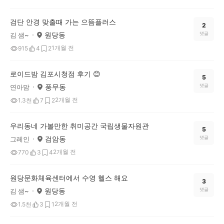
검단 안경 맞출때 가는 으뜸플러스
2
원당동
댓글
김 샘~
1개월 전
915
4
2
로이드밤 김포시청점 후기 😊
5
풍무동
댓글
연아맘
2개월 전
1.3천
7
2
우리동네 가볼만한 취미공간 국립생물자원관
5
검암동
댓글
그레인
2개월 전
770
3
4
원당문화체육센터에서 수영 헬스 해요
3
원당동
댓글
김 샘~
2개월 전
1.5천
3
1