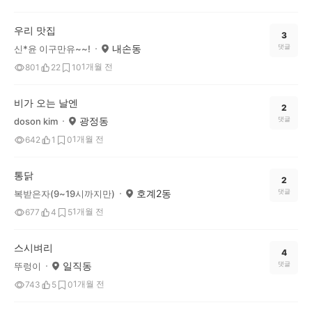
우리 맛집
3
내손동
댓글
신*윤 이구만유~~!
1개월 전
801
22
10
비가 오는 날엔
2
광정동
댓글
doson kim
1개월 전
642
1
0
통닭
2
호계2동
댓글
복받은자(9~19시까지만)
1개월 전
677
4
5
스시벼리
4
일직동
댓글
뚜렁이
1개월 전
743
5
0