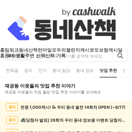
홈
팀워크
동네산책
런마일
모두의챌린지
캐시로또
보험
캐시딜
홈
동네 생활
주변 산책
산책 기록
재궁동
전체글
공지
인기
동네 일상
동네 정보
맛집 추천
분실
재궁동
이웃들의
맛집 추천
이야기
재궁동
이웃들이 직접 올린
맛집 추천
이야기를 모아봐요
재
전원 1,000캐시! 🥳 우리 동네 썰전 14회차 OPEN (~8/17)
공지
궁
동
맛
💰[당첨자 발표] 26회차 우리 동네 정보왕 이벤트 당첨자를 발표합니다!
공지
집
추