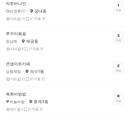
악토버나인
1
궁내동
댓글
💞비갠후❤️‍🔥
1개월 전
556
10
4
쭈꾸미볶음
3
재궁동
댓글
정삼례
1개월 전
484
5
2
큰샘아트카페
2
석수1동
댓글
삼형제맘
1개월 전
760
12
6
육회비빔밥
6
호계3동
댓글
🧡하늘바람
1개월 전
667
2
2