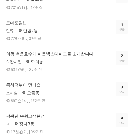
2주 전
721
19
4
토마토김밥
1
안양7동
댓글
민쮸
3주 전
776
6
2
의왕 백운호수에 아웃백스테이크를 소개합니다.
2
학의동
댓글
의왕시민
3주 전
539
6
3
즉석떡볶이 맛나요
0
오금동
댓글
스마일
3주 전
897
14
17
짬뽕관 수원고색본점
4
정자3동
댓글
믜
3주 전
1.7천
7
9