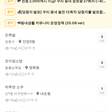
💸 전원 2,000캐시 지급! 우리 동네 정보왕 27회차 (~8/10)
공지
천
게
💰[당첨자 발표] 우리 동네 썰전 12회차 당첨자를 발표합니다!
공지
시
글
목
📢동네생활 커뮤니티 운영정책 (25.08 ver)
공지
록
진족발
3
안양3동
댓글
장종수
1주 전
719
18
6
천지염소탕
3
영화동
댓글
팔월십육일
1주 전
736
9
2
하루엔 소쿠
1
내손동
댓글
신*윤 이구만유~~!
1주 전
798
23
12