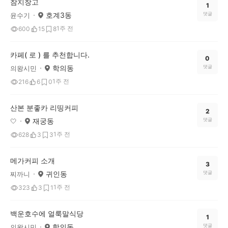
참치창고
1
호계3동
댓글
윤수기
1주 전
600
15
8
카페( 로 ) 를 추천합니다.
0
학의동
댓글
의왕시민
1주 전
216
6
0
산본 분좋카 리띵커피
2
재궁동
댓글
🤍
1주 전
628
3
3
메가커피 소개
3
귀인동
댓글
찌까니
1주 전
323
3
1
백운호수에 얼룩말식당
1
학의동
댓글
의왕시민