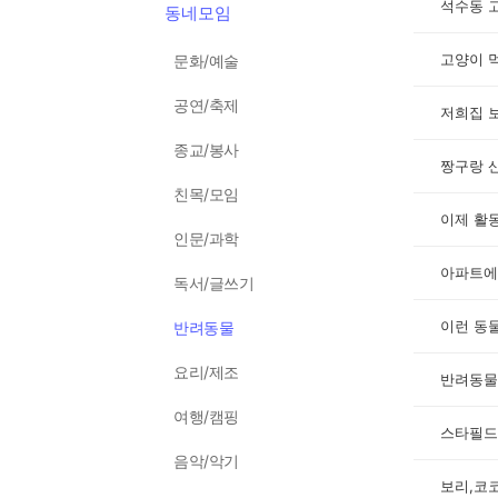
석수동 
동네모임
고양이 
문화/예술
공연/축제
저희집 
종교/봉사
짱구랑 
친목/모임
이제 활
인문/과학
아파트에
독서/글쓰기
이런 동
반려동물
요리/제조
반려동물
여행/캠핑
스타필드 
음악/악기
보리,코