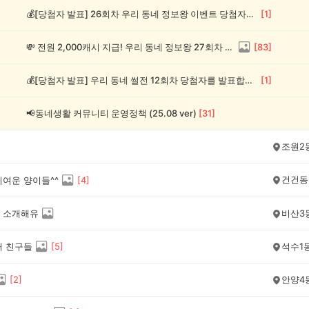
💰[당첨자 발표] 26회차 우리 동네 정보왕 이벤트 당첨자를 발표합니다!
[
1
]
💸 전원 2,000캐시 지급! 우리 동네 정보왕 27회차 (~8/10)
[
83
]
💰[당첨자 발표] 우리 동네 썰전 12회차 당첨자를 발표합니다!
[
1
]
📢동네생활 커뮤니티 운영정책 (25.08 ver)
[
31
]
조원2
건건동
귀여운 양이들^^
[
4
]
 소개해유
비산3
새 친구들
[
5
]
석수1
[
2
]
안양4