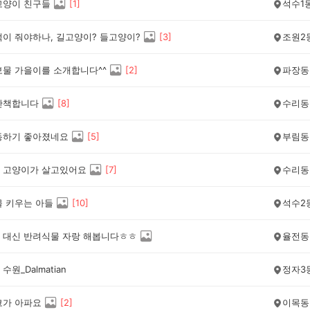
고양이 친구들
[
1
]
석수1
먹이 줘야하나, 길고양이? 들고양이?
[
3
]
조원2
보물 가을이를 소개합니다^^
[
2
]
파장동
산책합니다
[
8
]
수리동
동하기 좋아졌네요
[
5
]
부림동
 고양이가 살고있어요
[
7
]
수리동
물 키우는 아들
[
10
]
석수2
 대신 반려식물 자랑 해봅니다ㅎㅎ
율전동
수원_Dalmatian
정자3
코가 아파요
[
2
]
이목동