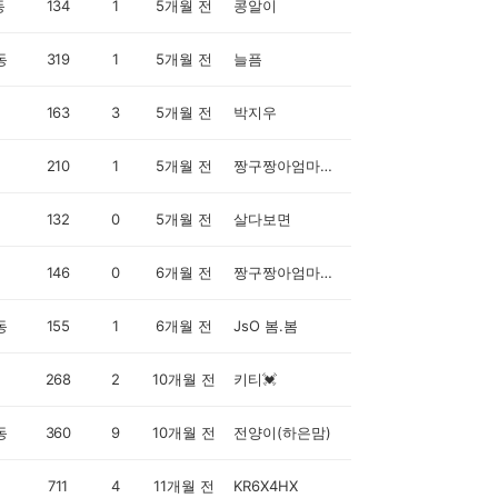
동
134
1
5개월 전
콩알이
동
319
1
5개월 전
늘픔
163
3
5개월 전
박지우
210
1
5개월 전
짱구짱아엄마입니다
132
0
5개월 전
살다보면
146
0
6개월 전
짱구짱아엄마입니다
동
155
1
6개월 전
JsO 봄.봄
268
2
10개월 전
키티💓
동
360
9
10개월 전
전양이(하은맘)
711
4
11개월 전
KR6X4HX