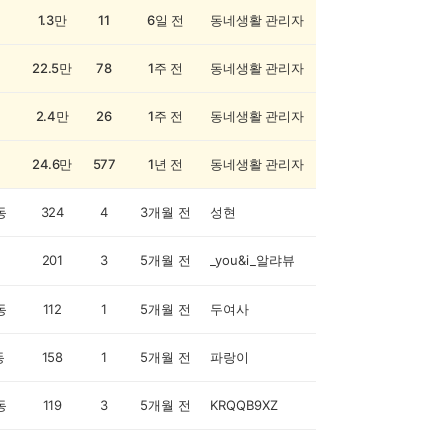
1.3만
11
6일 전
동네생활 관리자
22.5만
78
1주 전
동네생활 관리자
2.4만
26
1주 전
동네생활 관리자
24.6만
577
1년 전
동네생활 관리자
동
324
4
3개월 전
성현
201
3
5개월 전
_you&i_알랴뷰
동
112
1
5개월 전
두여사
동
158
1
5개월 전
파랑이
동
119
3
5개월 전
KRQQB9XZ