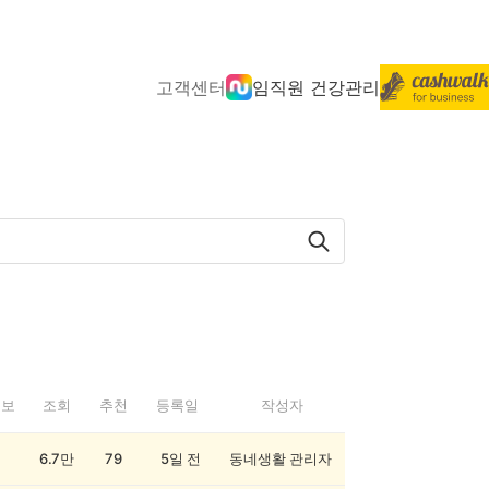
고객센터
임직원 건강관리
정보
조회
추천
등록일
작성자
6.7만
79
5일 전
동네생활 관리자