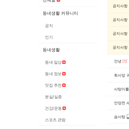
동
물
공지사항
게
동네생활 커뮤니티
시
공지사항
글
공지
목
록
공지사항
인기
공지사항
동네생활
안녕
[
1
]
동네 일상
동네 정보
회사앞 
맛집 추천
사탕이를
분실/실종
안양천 
건강/운동
솜사탕
스포츠 관람