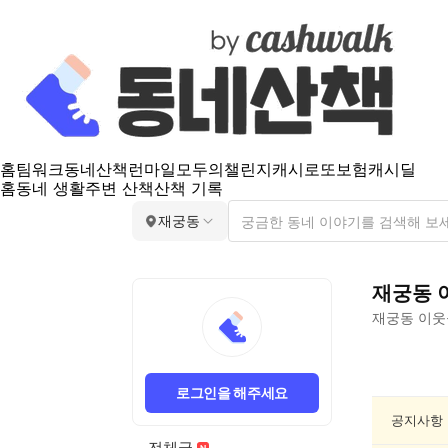
홈
팀워크
동네산책
런마일
모두의챌린지
캐시로또
보험
캐시딜
홈
동네 생활
주변 산책
산책 기록
재궁동
재궁동
재궁동
이웃
재
궁
로그인을 해주세요
동
반
공지사항
려
전체글