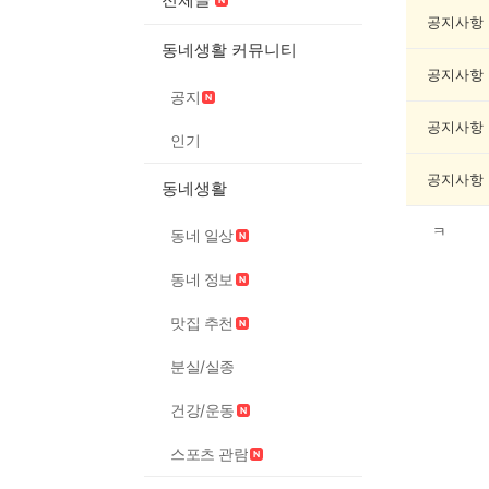
과
학
공지사항
게
동네생활 커뮤니티
시
공지사항
글
공지
목
록
공지사항
인기
공지사항
동네생활
ㅋ
동네 일상
동네 정보
맛집 추천
분실/실종
건강/운동
스포츠 관람