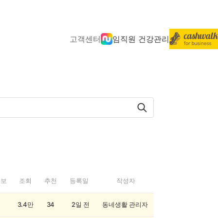
고객센터
임직원 건강관리
정보
조회
추천
등록일
작성자
3.4만
34
2일 전
동네생활 관리자