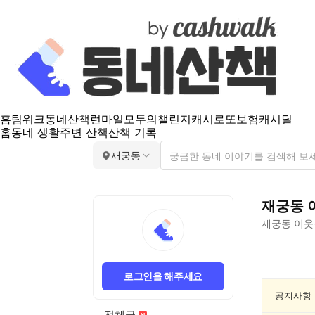
홈
팀워크
동네산책
런마일
모두의챌린지
캐시로또
보험
캐시딜
홈
동네 생활
주변 산책
산책 기록
재궁동
재궁동
재궁동
이웃
재
궁
로그인을 해주세요
동
인
공지사항
문/
전체글