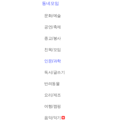
동네모임
문화/예술
공연/축제
종교/봉사
친목/모임
인문/과학
독서/글쓰기
반려동물
요리/제조
여행/캠핑
음악/악기