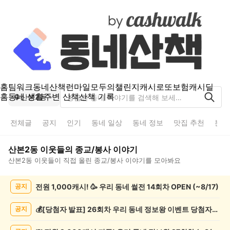
홈
팀워크
동네산책
런마일
모두의챌린지
캐시로또
보험
캐시딜
홈
동네 생활
주변 산책
산책 기록
산본2동
전체글
공지
인기
동네 일상
동네 정보
맛집 추천
분실
산본2동
이웃들의
종교/봉사
이야기
산본2동
이웃들이 직접 올린
종교/봉사
이야기를 모아봐요
산
전원 1,000캐시! 🥳 우리 동네 썰전 14회차 OPEN (~8/17)
공지
본
2
동
💰[당첨자 발표] 26회차 우리 동네 정보왕 이벤트 당첨자를 발표합니다!
공지
종
교/