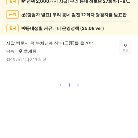
💸 전원 2,000캐시 지급! 우리 동네 정보왕 27회차 (~8/10)
공지
봉
사
💰[당첨자 발표] 우리 동네 썰전 12회차 당첨자를 발표합니다!
공지
게
시
글
📢동네생활 커뮤니티 운영정책 (25.08 ver)
공지
목
록
사찰 방문시 꼭 부처님께 삼배(三拜)를 올려야
0
호계동
댓글
남송
7개월 전
103
1
0
1