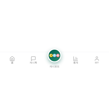
7
21
42
홈
캐시톡
통계
MY
캐시로또