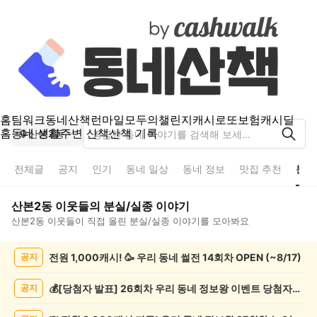
홈
팀워크
동네산책
런마일
모두의챌린지
캐시로또
보험
캐시딜
홈
동네 생활
주변 산책
산책 기록
산본2동
전체글
공지
인기
동네 일상
동네 정보
맛집 추천
분실
산본2동
이웃들의
분실/실종
이야기
산본2동
이웃들이 직접 올린
분실/실종
이야기를 모아봐요
산
전원 1,000캐시! 🥳 우리 동네 썰전 14회차 OPEN (~8/17)
공지
본
2
동
💰[당첨자 발표] 26회차 우리 동네 정보왕 이벤트 당첨자를 발표합니다!
공지
분
실/