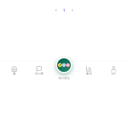
1
7
21
42
홈
캐시톡
통계
MY
캐시로또