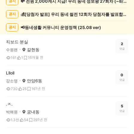
💸 전원 2,000캐시 지급! 우리 동네 정보왕 27회차 (~8/10)
공지
실
종
💰[당첨자 발표] 우리 동네 썰전 12회차 당첨자를 발표합니다!
공지
게
시
글
📢동네생활 커뮤니티 운영정책 (25.08 ver)
공지
목
록
킥보드 분실
2
갈현동
댓글
수원팬
6개월 전
161
1
1
Llloll
0
안양6동
댓글
강소영
1년 전
730
25
16
.ㅈ.
5
궁내동
댓글
박해원
1년 전
1.3천
54
29